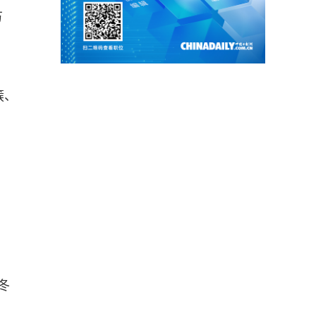
万
簇、
冬