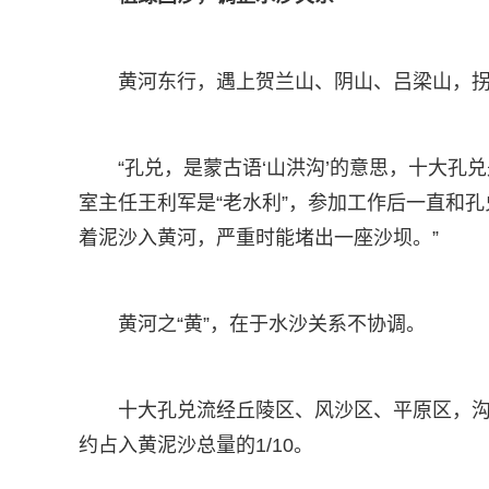
黄河东行，遇上贺兰山、阴山、吕梁山，拐
“孔兑，是蒙古语‘山洪沟’的意思，十大孔
室主任王利军是“老水利”，参加工作后一直和
着泥沙入黄河，严重时能堵出一座沙坝。”
黄河之“黄”，在于水沙关系不协调。
十大孔兑流经丘陵区、风沙区、平原区，沟
约占入黄泥沙总量的1/10。