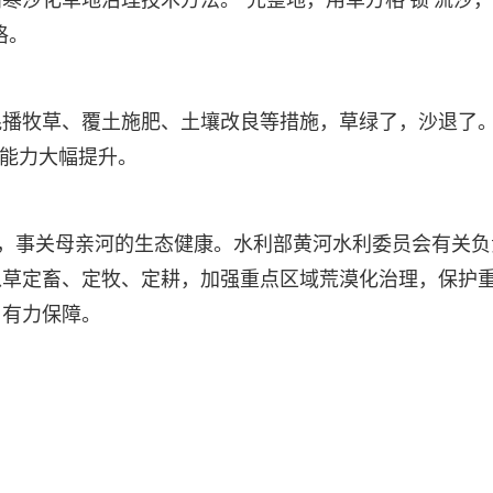
寒沙化草地治理技术方法。“先整地，用草方格‘锁’流沙
格。
混播牧草、覆土施肥、土壤改良等措施，草绿了，沙退了
给能力大幅提升。
”，事关母亲河的生态健康。水利部黄河水利委员会有关负
以草定畜、定牧、定耕，加强重点区域荒漠化治理，保护
了有力保障。