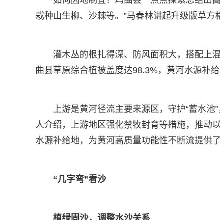
如何因地制宜？玛曲县一点点探索总结出高
栽种山生柳、沙棘等。”马春林讲起升级版草方
灌木丛的根扎得深、防风面积大，搭配上
曲县草原综合植被盖度达98.3%，黄河水源补
上游是黄河径流主要来源区，守护“蓄水池
人介绍，上游地区强化禁牧封育等措施，推动
水源补给地，为黄河高质量功能性不断流提供
“几字弯”看沙
植绿固沙，调整水沙关系