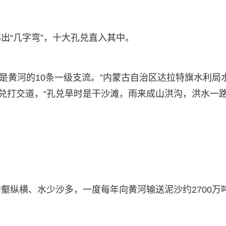
出“几字弯”，十大孔兑直入其中。
兑是黄河的10条一级支流。”内蒙古自治区达拉特旗水利局
孔兑打交道，“孔兑旱时是干沙滩，雨来成山洪沟，洪水一
壑纵横、水少沙多，一度每年向黄河输送泥沙约2700万