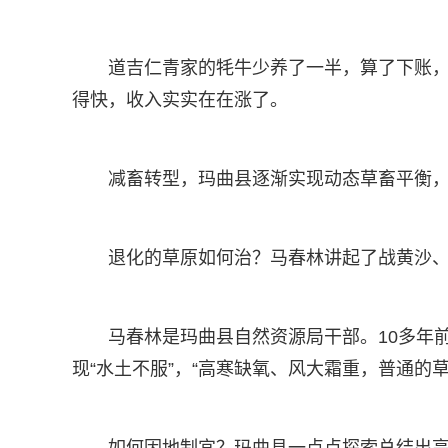
道吉仁青家的牦牛少养了一半，算了下账
得快，收入实实在在涨了。
减畜转型，玛曲县逐渐实现动态草畜平衡
退化的草原如何治？马春林讲起了战黄沙
马春林是玛曲县自然资源局干部。10多年
现“水土不服”，“高寒缺氧、风大霜重，普通的