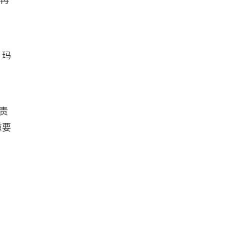
，再
。玛
责
重要