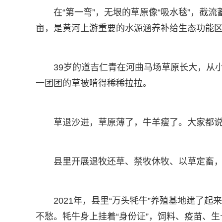
在“第一弯”，无垠的草原像“吸水毯”，截
亩，是黄河上游重要的水源涵养补给生态功能
39岁的道吉仁青在河曲马场草原长大，从
一团团的草被啃得稀稀拉拉。
草退沙进，草原薄了，牛羊瘦了。大家都说
县里开展退牧还草、禁牧休牧、以草定畜
2021年，县里“万头牦牛”养殖基地建了
不愁。牦牛身上挂着“身份证”，饲料、疫苗、