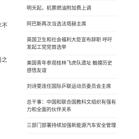
明天起，机票燃油附加费上调
阿巴斯再次当选法塔赫主席
年不
英国卫生和社会福利大臣宣布辞职 呼吁
发起工党党首选举
局之
美国青年参观桂林飞虎队遗址 触摸历史
感悟友谊
刘诗雯连任国际乒联运动员委员会主席
总干事：中国和联合国教科文组织有强有
力和全面的伙伴关系
三部门部署持续加强新能源汽车安全管理