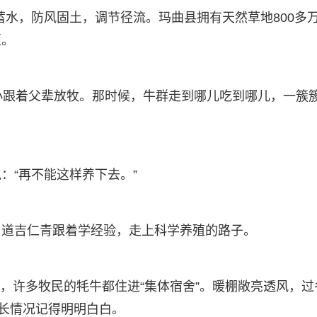
流蓄水，防风固土，调节径流。玛曲县拥有天然草地800多
区。
小跟着父辈放牧。那时候，牛群走到哪儿吃到哪儿，一簇
：“再不能这样养下去。”
，道吉仁青跟着学经验，走上科学养殖的路子。
起来，许多牧民的牦牛都住进“集体宿舍”。暖棚敞亮透风，过
生长情况记得明明白白。