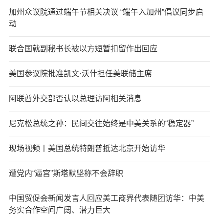
加州众议院通过端午节相关决议 “端午入加州”倡议同步启
动
联合国就副秘书长被以方短暂扣留作出回应
美国参议院批准凯文·沃什担任美联储主席
阿联酋外交部否认以总理访阿相关消息
尼克松总统之孙：民间交往始终是中美关系的“稳定器”
现场视频丨美国总统特朗普抵达北京开始访华
遭党内“逼宫”斯塔默坚称不会辞职
中国贸促会新闻发言人回应美工商界代表随团访华：中美
务实合作空间广阔、潜力巨大