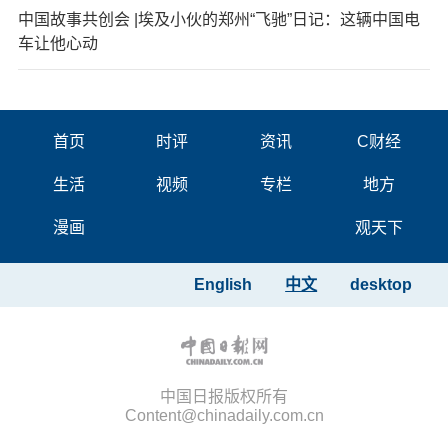
中国故事共创会 |埃及小伙的郑州“飞驰”日记：这辆中国电
车让他心动
首页
时评
资讯
C财经
生活
视频
专栏
地方
漫画
观天下
English
中文
desktop
中国日报版权所有
Content@chinadaily.com.cn