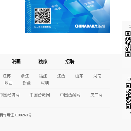
漫画
独家
招聘
江苏
浙江
福建
江西
山东
河南
Ch
陕西
新疆
深圳
中国经济网
中国台湾网
中国西藏网
央广网
许可证0108263号