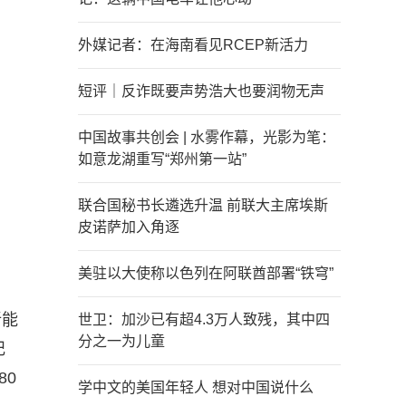
外媒记者：在海南看见RCEP新活力
短评｜反诈既要声势浩大也要润物无声
中国故事共创会 | 水雾作幕，光影为笔：
如意龙湖重写“郑州第一站”
联合国秘书长遴选升温 前联大主席埃斯
皮诺萨加入角逐
美驻以大使称以色列在阿联酋部署“铁穹”
新能
世卫：加沙已有超4.3万人致残，其中四
分之一为儿童
纪
80
学中文的美国年轻人 想对中国说什么