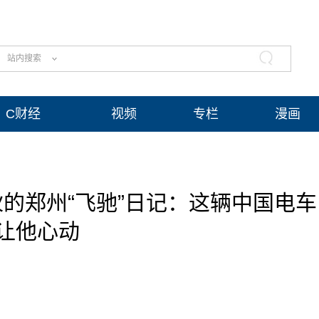
站内搜索
C财经
视频
专栏
漫画
伙的郑州“飞驰”日记：这辆中国电车
让他心动