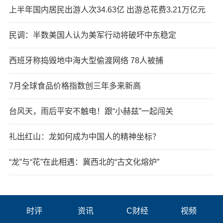
上半年国内居民出游人次34.63亿 出游总花费3.21万亿元
民调：半数美国人认为美军行动将破坏中东稳定
西班牙称捣毁地中海大型偷渡网络 78人被捕
7月全球食品价格指数创三年多来新高
台风天，雨后平安不触电！跟“小赫兹”一起闯关
礼出红山：龙如何成为中国人的精神坐标？
“龙”与“花”在此相遇：冀西北的“古文化熔炉”
时评
资讯
C财经
视频