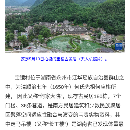
这是5月10日拍摄的宝镜古民居（无人机照片）。
宝镜村位于湖南省永州市江华瑶族自治县群山之
中，为清顺治七年（1650年）何氏先祖何应棋所
建， 因此又称“何家大院”，现存古民居180栋，7个
门楼、36条巷道，是南方民居建筑和少数民族聚居
区聚落空间适应性融合与演变的宝贵实物资料，其
中走马吊楼（又称“长工楼”）是湖南省已发现体量最