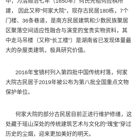
中，为清顺治七年（1650年）何氏先祖何应棋所
建， 因此又称“何家大院”，现存古民居180栋，7个
门楼、36条巷道，是南方民居建筑和少数民族聚居
区聚落空间适应性融合与演变的宝贵实物资料，其
中走马吊楼（又称“长工楼”）是湖南省已发现体量最
大的杂屋类建筑，极具研究价值。
2016年宝镜村列入第四批中国传统村落，何家
大院古民居于2019年被公布为第八批全国重点文物
保护单位。
何家大院的部分古民居目前正进行维护修缮，这
处藏于瑶山深处的传统建筑艺术与文化的“瑰宝”穿过
历史的尘烟，迎来更加美好的明天。