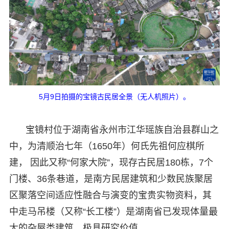
5月9日拍摄的宝镜古民居全景（无人机照片）。
宝镜村位于湖南省永州市江华瑶族自治县群山之
中，为清顺治七年（1650年）何氏先祖何应棋所
建， 因此又称“何家大院”，现存古民居180栋，7个
门楼、36条巷道，是南方民居建筑和少数民族聚居
区聚落空间适应性融合与演变的宝贵实物资料，其
中走马吊楼（又称“长工楼”）是湖南省已发现体量最
大的杂屋类建筑，极具研究价值。