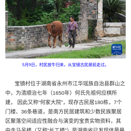
5月9日，村民放牛归来，从宝镜古民居前走过。
宝镜村位于湖南省永州市江华瑶族自治县群山之
中，为清顺治七年（1650年）何氏先祖何应棋所
建， 因此又称“何家大院”，现存古民居180栋，7个
门楼、36条巷道，是南方民居建筑和少数民族聚居
区聚落空间适应性融合与演变的宝贵实物资料，其
中走马吊楼（又称“长工楼”）是湖南省已发现体量最