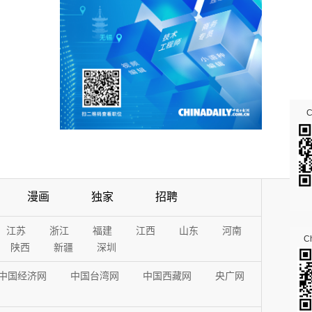
漫画
独家
招聘
江苏
浙江
福建
江西
山东
河南
Ch
陕西
新疆
深圳
中国经济网
中国台湾网
中国西藏网
央广网