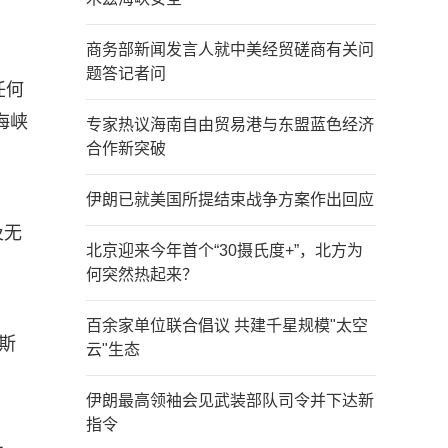
商务部新闻发言人就中美经贸磋商有关问
题答记者问
任何
海峡
专家热议海南自由贸易港与东盟蓝色经济
合作新突破
伊朗已就美国所提结束战争方案作出回应
及无
北京迎来今年首个“30摄氏度+”，北方为
何突然热起来？
百余家单位联合倡议 共建千星规模"太空
斯
云"生态
伊朗最高领袖会见武装部队司令并下达新
指令