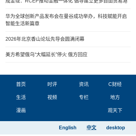
成金珑：RCEP推动金融一体化 倡导建立更多自由贸易港
华为全球创新产品发布会在曼谷成功举办，科技赋能开启
智能生活新篇章
2026年北京香山论坛先导会圆满闭幕
美方希望俄乌“大幅延长”停火 俄方回应
首页
时评
资讯
C财经
生活
视频
专栏
地方
漫画
观天下
English
中文
desktop