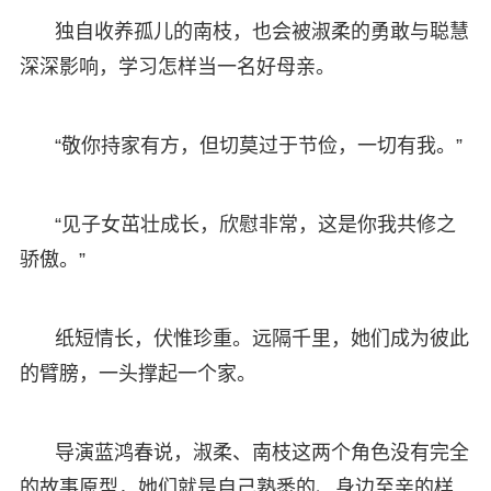
独自收养孤儿的南枝，也会被淑柔的勇敢与聪慧
深深影响，学习怎样当一名好母亲。
“敬你持家有方，但切莫过于节俭，一切有我。”
“见子女茁壮成长，欣慰非常，这是你我共修之
骄傲。”
纸短情长，伏惟珍重。远隔千里，她们成为彼此
的臂膀，一头撑起一个家。
导演蓝鸿春说，淑柔、南枝这两个角色没有完全
的故事原型，她们就是自己熟悉的、身边至亲的样