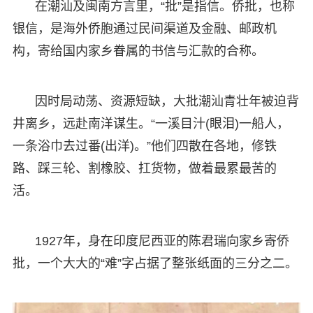
在潮汕及闽南方言里，“批”是指信。侨批，也称
银信，是海外侨胞通过民间渠道及金融、邮政机
构，寄给国内家乡眷属的书信与汇款的合称。
因时局动荡、资源短缺，大批潮汕青壮年被迫背
井离乡，远赴南洋谋生。“一溪目汁(眼泪)一船人，
一条浴巾去过番(出洋)。”他们四散在各地，修铁
路、踩三轮、割橡胶、扛货物，做着最累最苦的
活。
1927年，身在印度尼西亚的陈君瑞向家乡寄侨
批，一个大大的“难”字占据了整张纸面的三分之二。