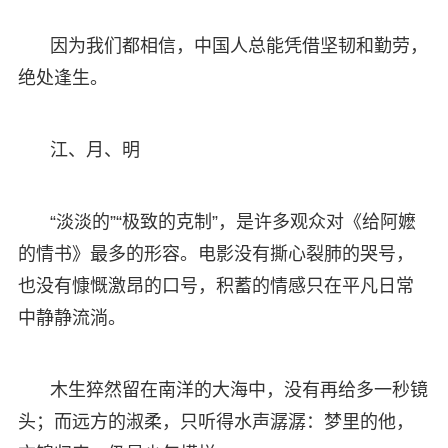
因为我们都相信，中国人总能凭借坚韧和勤劳，
绝处逢生。
江、月、明
“淡淡的”“极致的克制”，是许多观众对《给阿嬷
的情书》最多的形容。电影没有撕心裂肺的哭号，
也没有慷慨激昂的口号，积蓄的情感只在平凡日常
中静静流淌。
木生猝然留在南洋的大海中，没有再给多一秒镜
头；而远方的淑柔，只听得水声潺潺：梦里的他，