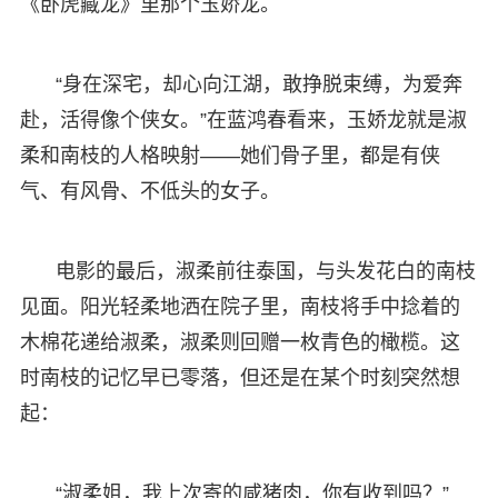
《卧虎藏龙》里那个玉娇龙。
“身在深宅，却心向江湖，敢挣脱束缚，为爱奔
赴，活得像个侠女。”在蓝鸿春看来，玉娇龙就是淑
柔和南枝的人格映射——她们骨子里，都是有侠
气、有风骨、不低头的女子。
电影的最后，淑柔前往泰国，与头发花白的南枝
见面。阳光轻柔地洒在院子里，南枝将手中捻着的
木棉花递给淑柔，淑柔则回赠一枚青色的橄榄。这
时南枝的记忆早已零落，但还是在某个时刻突然想
起：
“淑柔姐，我上次寄的咸猪肉，你有收到吗？”