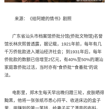
来源：《给阿嬷的情书》剧照
广东省汕头市档案馆侨批分馆(侨批文物馆)名誉
馆长林庆熙曾透露，据记载，1921年前，每年有几
千万侨批款进入潮汕经济社会；到1931年后，每年
侨批款的数额已倍增至2亿元，有40%至50%的潮汕
家庭靠侨批过活，当时亦有“食侨批”“食番批”的说
法。
电影里，郑木生每天早出晚归蹬三轮，皮肤晒得
黝黑，他将一张张纸币悉心捋平、收进床边的盒子
里，用赚到的第一笔钱，给妻子买了漂亮的布料。