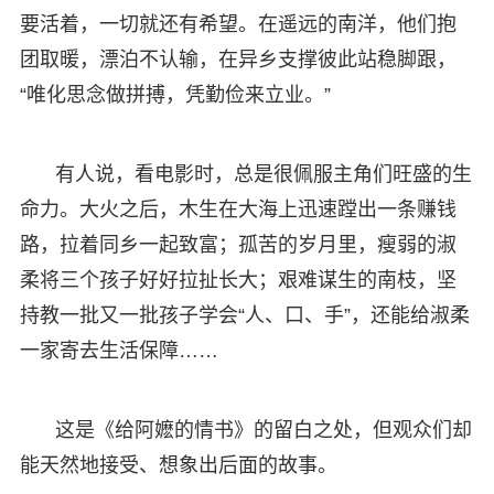
要活着，一切就还有希望。在遥远的南洋，他们抱
团取暖，漂泊不认输，在异乡支撑彼此站稳脚跟，
“唯化思念做拼搏，凭勤俭来立业。”
有人说，看电影时，总是很佩服主角们旺盛的生
命力。大火之后，木生在大海上迅速蹚出一条赚钱
路，拉着同乡一起致富；孤苦的岁月里，瘦弱的淑
柔将三个孩子好好拉扯长大；艰难谋生的南枝，坚
持教一批又一批孩子学会“人、口、手”，还能给淑柔
一家寄去生活保障……
这是《给阿嬷的情书》的留白之处，但观众们却
能天然地接受、想象出后面的故事。