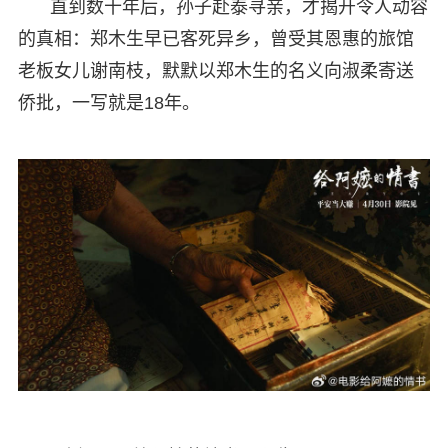
直到数十年后，孙子赴泰寻亲，才揭开令人动容
的真相：郑木生早已客死异乡，曾受其恩惠的旅馆
老板女儿谢南枝，默默以郑木生的名义向淑柔寄送
侨批，一写就是18年。