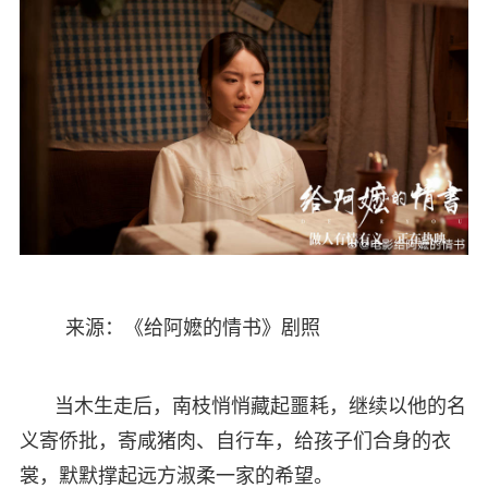
来源：《给阿嬷的情书》剧照
当木生走后，南枝悄悄藏起噩耗，继续以他的名
义寄侨批，寄咸猪肉、自行车，给孩子们合身的衣
裳，默默撑起远方淑柔一家的希望。