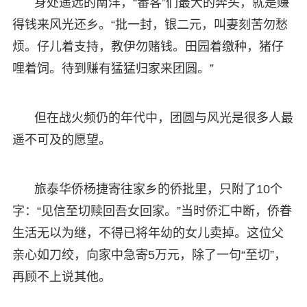
身处遥远的南洋，“番客”们最大的奔头，就是赚
得钱来风光还乡。“批一封，银二元，叫妻刻苦勿愁
烦。仔儿着支持，教伊勿赌钱。田园着缴种，猪仔
哩着饲。待到赚有猛猛归家来团圆。”
但在战火频仍的年代中，团圆与风光是很多人最
遥不可及的愿望。
旅泰华侨杨捷寄往家乡的侨批里，只附了10个
字：“见信至切赎回吾女回家。”当时侨汇中断，侨眷
生活无以为继，不得已将年幼的女儿卖掉。这位父
亲心如刀绞，向家中急寄5万元，除了一句“至切”，
再顾不上说其他。