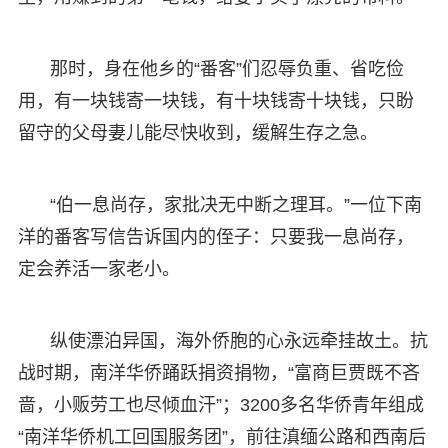
那时，身在他乡的“番客”们忍辱负重、省吃俭
用，有一块钱寄一块钱，有十块钱寄十块钱，只盼
留守的父母妻儿能尽快收到，缓解生存之急。
“伯一息尚存，家批决无中断之理耳。”一位下南
洋的番客写信告诉国内的侄子：只要我一息尚存，
定会养活一家老小。
纵使漂泊异国，海外侨胞的心永远牵挂故土。抗
战时期，南洋华侨踊跃捐资捐物，“富商巨贾既不吝
啬，小贩劳工也尽倾血汗”；3200多名华侨青年组成
“南洋华侨机工回国服务团”，前往滇缅公路和西南后