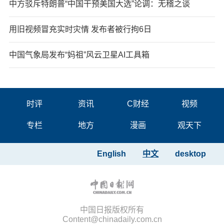
中方驳斥特朗普“中国干预美国大选”论调：无稽之谈
用旧视频冒充实时灾情 发布者被行拘6日
中国气象局发布“妈祖”风云卫星AI工具箱
时评
资讯
C财经
视频
专栏
地方
漫画
观天下
English
中文
desktop
中国日报版权所有
Content@chinadaily.com.cn