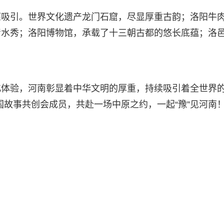
深吸引。世界文化遗产龙门石窟，尽显厚重古韵；洛阳牛
清水秀；洛阳博物馆，承载了十三朝古都的悠长底蕴；洛
化体验，河南彰显着中华文明的厚重，持续吸引着全世界
手中国故事共创会成员，共赴一场中原之约，一起“豫”见河南