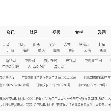
资讯
财经
视频
专栏
漫画
天津
河北
山西
辽宁
吉林
黑龙江
上海
广西
海南
重庆
四川
贵州
云南
西藏
新华网
中国网
国际在线
央视网
中国青年网
中国新闻网
人民政协网
法治网
良信息举报
互联网新闻信息服务许可证10120170006
信息网络传播视听节目
11010502032503号
京网文[2011]0283-097号
京ICP备13028878号-6
来源为“中国日报网：XXX（署名）”，除与中国日报网签署内容授权协议的网站外，
77联系；凡本网注明“来源：XXX（非中国日报网）”的作品，均转载自其它媒体，目的