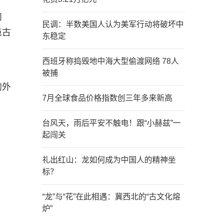
肉
民调：半数美国人认为美军行动将破坏中
邑古
东稳定
西班牙称捣毁地中海大型偷渡网络 78人
被捕
的外
7月全球食品价格指数创三年多来新高
！
台风天，雨后平安不触电！跟“小赫兹”一
起闯关
礼出红山：龙如何成为中国人的精神坐
标？
“龙”与“花”在此相遇：冀西北的“古文化熔
炉”