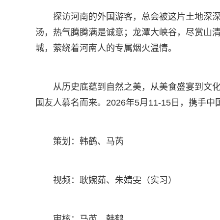
探访河南的外国游客，总会被这片土地深
汤，热气腾腾满是诚意；龙潭大峡谷，尽赏山
城，萦绕着河南人的专属烟火温情。
从历史底蕴到自然之美，从美食盛宴到文
国友人慕名而来。2026年5月11-15日，携
策划：韩鹤、马芮
视频：耿婉茹、朱婧雯（实习）
审核：马芮、韩鹤