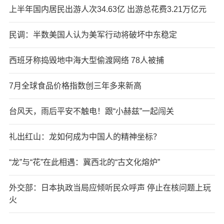
上半年国内居民出游人次34.63亿 出游总花费3.21万亿元
民调：半数美国人认为美军行动将破坏中东稳定
西班牙称捣毁地中海大型偷渡网络 78人被捕
7月全球食品价格指数创三年多来新高
台风天，雨后平安不触电！跟“小赫兹”一起闯关
礼出红山：龙如何成为中国人的精神坐标？
“龙”与“花”在此相遇：冀西北的“古文化熔炉”
外交部：日本执政当局应倾听民众呼声 停止在核问题上玩
火