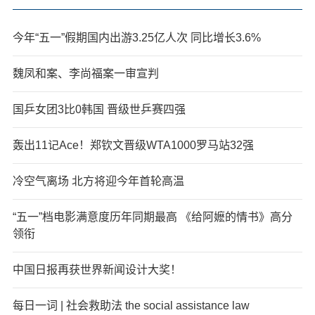
今年“五一”假期国内出游3.25亿人次 同比增长3.6%
魏凤和案、李尚福案一审宣判
国乒女团3比0韩国 晋级世乒赛四强
轰出11记Ace！郑钦文晋级WTA1000罗马站32强
冷空气离场 北方将迎今年首轮高温
“五一”档电影满意度历年同期最高 《给阿嬷的情书》高分
领衔
中国日报再获世界新闻设计大奖！
每日一词 | 社会救助法 the social assistance law