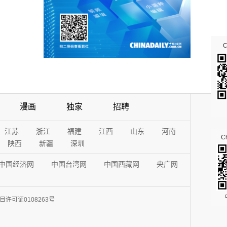
漫画
独家
招聘
江苏
浙江
福建
江西
山东
河南
Ch
陕西
新疆
深圳
中国经济网
中国台湾网
中国西藏网
央广网
许可证0108263号