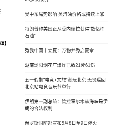
压
受中东局势影响 美汽油价格或持续上涨
特朗普称美国正从委内瑞拉获得“数亿桶
石油”
辉】
秀我中国丨立夏：万物并秀启夏章
湖南浏阳烟花厂爆炸已致21死61伤
五一假期"电竞+文旅"潮玩北京 无畏巡回
北京站电竞音乐节举行
伊朗第一副总统：管控霍尔木兹海峡是伊
朗的合法权利
俄罗斯国防部宣布5月8日至9日停火