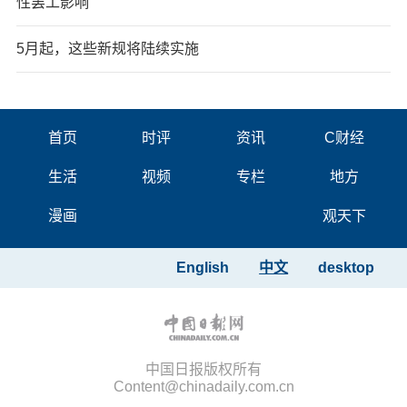
性罢工影响
5月起，这些新规将陆续实施
首页
时评
资讯
C财经
生活
视频
专栏
地方
漫画
观天下
English
中文
desktop
中国日报版权所有
Content@chinadaily.com.cn