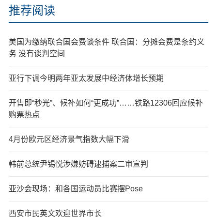
推荐阅读
美国为缴纳联合国会费谈条件 联合国：分摊会费是条约义
务 没有谈判空间
亚行下调今明两年亚太发展中经济体增长预期
开售即“秒光”、候补如何“更成功”……铁路12306回应候补
购票热点
4月份欧元区经济景气指数大幅下滑
韩前总统尹锡悦涉嫌妨碍逮捕案二审宣判
亚沙会现场：和各国运动员比赛摆Pose
西安市民英文欢迎世界市长