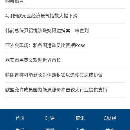
购票热点
4月份欧元区经济景气指数大幅下滑
韩前总统尹锡悦涉嫌妨碍逮捕案二审宣判
亚沙会现场：和各国运动员比赛摆Pose
西安市民英文欢迎世界市长
特朗普称可能延长对伊朗封锁以迫使其达成协议
欧盟允许成员国为能源涨价冲击较大行业提供支持
首页
时评
资讯
C财经