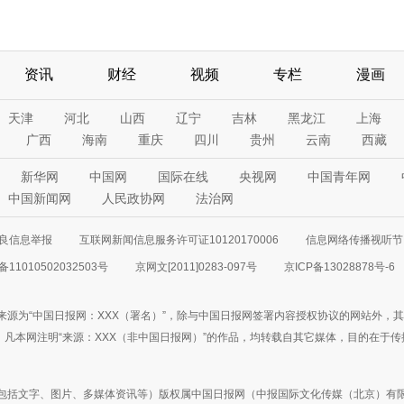
资讯
财经
视频
专栏
漫画
天津
河北
山西
辽宁
吉林
黑龙江
上海
广西
海南
重庆
四川
贵州
云南
西藏
新华网
中国网
国际在线
央视网
中国青年网
中国新闻网
人民政协网
法治网
良信息举报
互联网新闻信息服务许可证10120170006
信息网络传播视听节目
11010502032503号
京网文[2011]0283-097号
京ICP备13028878号-6
来源为“中国日报网：XXX（署名）”，除与中国日报网签署内容授权协议的网站外，
77联系；凡本网注明“来源：XXX（非中国日报网）”的作品，均转载自其它媒体，目的
包括文字、图片、多媒体资讯等）版权属中国日报网（中报国际文化传媒（北京）有限