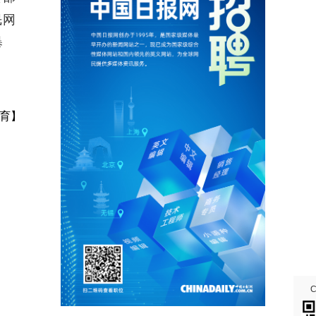
民网
暴
育】