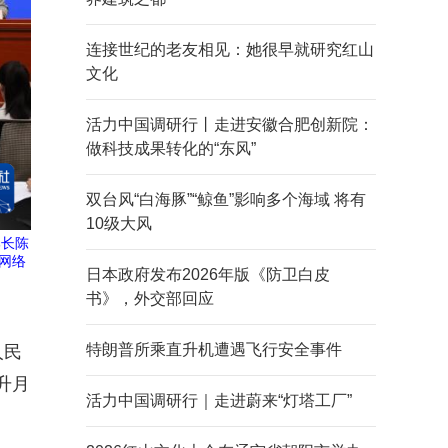
连接世纪的老友相见：她很早就研究红山
文化
活力中国调研行丨走进安徽合肥创新院：
做科技成果转化的“东风”
双台风“白海豚”“鲸鱼”影响多个海域 将有
10级大风
部长陈
网络
日本政府发布2026年版《防卫白皮
书》，外交部回应
特朗普所乘直升机遭遇飞行安全事件
人民
升月
活力中国调研行｜走进蔚来“灯塔工厂”