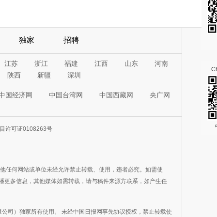
独家
招聘
江苏
浙江
福建
江西
山东
河南
Ch
陕西
新疆
深圳
中国经济网
中国台湾网
中国西藏网
央广网
许可证0108263号
其他任何网站或单位未经允许禁止转载、使用，违者必究。如需使
在于传播更多信息，其他媒体如需转载，请与稿件来源方联系，如产生任
公司）独家所有使用。 未经中国日报网事先协议授权，禁止转载使