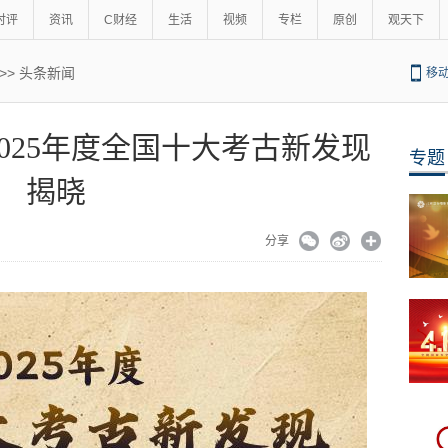
时评
资讯
C财经
生活
视频
专栏
原创
观天下
>>
头条新闻
移
025年度全国十大考古新发现
专题
揭晓
分享