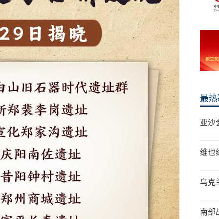
最热
亚沙
维也
乌克
南部