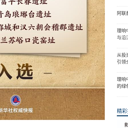
阿联
理响
与沿
从投
引领
理响
的绿
精彩