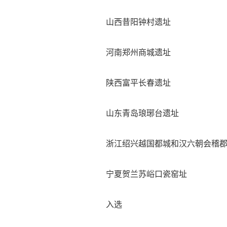
山西昔阳钟村遗址
河南郑州商城遗址
陕西富平长春遗址
山东青岛琅琊台遗址
浙江绍兴越国都城和汉六朝会稽
宁夏贺兰苏峪口瓷窑址
入选