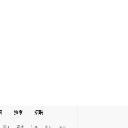
画
独家
招聘
浙江
福建
江西
山东
河南