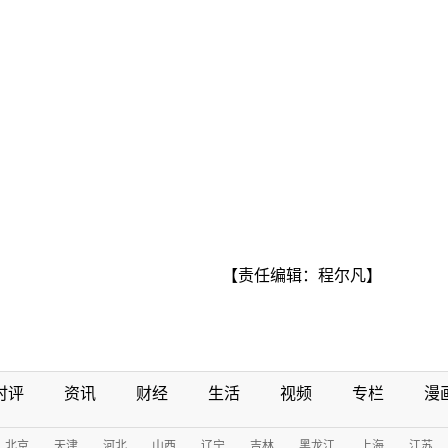
【责任编辑：程尔凡】
时评
资讯
财经
生活
视频
专栏
漫
北京
天津
河北
山西
辽宁
吉林
黑龙江
上海
江苏