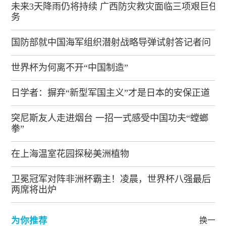
未来3天降雨仍将持续 广西防灾救灾面临三项艰巨任
务
国防部就中国海军组织潜射战略导弹试射答记者问
世界杯为何离不开“中国制造”
日学者：摒弃“新型军国主义”才是日本的安保正道
突尼斯友人走进烟台 一招一式感受中国功夫“螳螂
拳”
在上海温室花园探秘美洲植物
卫冕冠军对阵非洲杯霸主！凌晨，世界杯八强最后
两席将出炉
为你推荐
换一批