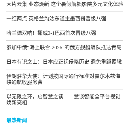
大片云集 业态焕新 这个暑假解锁影院多元文化体验
一红两点 英格兰淘汰东道主墨西哥晋级八强
哈兰德双响！挪威2-1巴西首次晋级八强
参加中俄“海上联合-2026”的俄方舰艇编队抵达青岛
日本有识之士：日本应正视侵略历史 避免重蹈覆辙
伊朗驻华大使：计划按国际通行标准对霍尔木兹海
峡通航收服务费
以无限之环，启智慧之谈——慧谈智能全平台视觉
焕新亮相
最热新闻