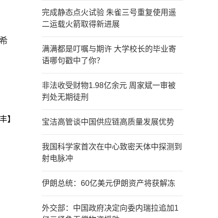
完成静态点火试验 朱雀三号重复使用遥
二运载火箭取得新进展
希
满满都是叮嘱与期许 大学校长的毕业寄
语哪句戳中了你？
非法收受财物1.98亿余元 周家斌一审被
判处无期徒刑
丰】
宝洁高管谈中国供应链高质量发展优势
我国科学家首次在中心致密天体中探测到
射电脉冲
伊朗总统：60亿美元伊朗资产将获解冻
外交部：中国政府决定向委内瑞拉追加1