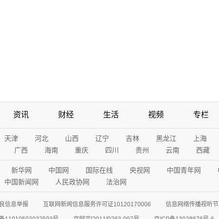
资讯
财经
生活
视频
专栏
天津
河北
山西
辽宁
吉林
黑龙江
上海
广西
海南
重庆
四川
贵州
云南
西藏
新华网
中国网
国际在线
央视网
中国青年网
中国新闻网
人民政协网
法治网
良信息举报
互联网新闻信息服务许可证10120170006
信息网络传播视听节目
11010502032503号
京网文[2011]0283-097号
京ICP备13028878号-6