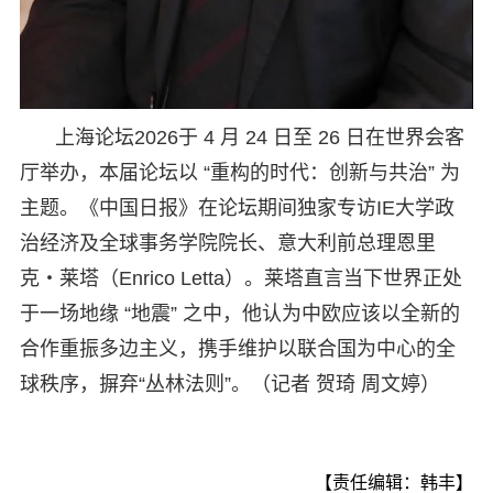
上海论坛2026于 4 月 24 日至 26 日在世界会客
厅举办，本届论坛以 “重构的时代：创新与共治” 为
主题。《中国日报》在论坛期间独家专访IE大学政
治经济及全球事务学院院长、意大利前总理恩里
克・莱塔（Enrico Letta）。莱塔直言当下世界正处
于一场地缘 “地震” 之中，他认为中欧应该以全新的
合作重振多边主义，携手维护以联合国为中心的全
球秩序，摒弃“丛林法则”。（记者 贺琦 周文婷）
【责任编辑：韩丰】