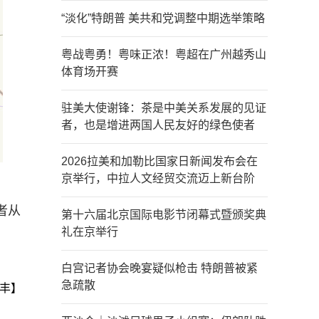
“淡化”特朗普 美共和党调整中期选举策略
粤战粤勇！粤味正浓！粤超在广州越秀山
体育场开赛
驻美大使谢锋：茶是中美关系发展的见证
者，也是增进两国人民友好的绿色使者
2026拉美和加勒比国家日新闻发布会在
京举行，中拉人文经贸交流迈上新台阶
者从
第十六届北京国际电影节闭幕式暨颁奖典
礼在京举行
白宫记者协会晚宴疑似枪击 特朗普被紧
急疏散
丰】