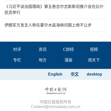
《习近平谈治国理政》第五卷吉尔吉斯斯坦推介会在比什
凯克举行
伊朗军方发言人称在霍尔木兹海峡问题上绝不让步
时评
资讯
C财经
视频
专栏
地方
漫画
观天下
English
中文
desktop
中国日报版权所有
Content@chinadaily.com.cn