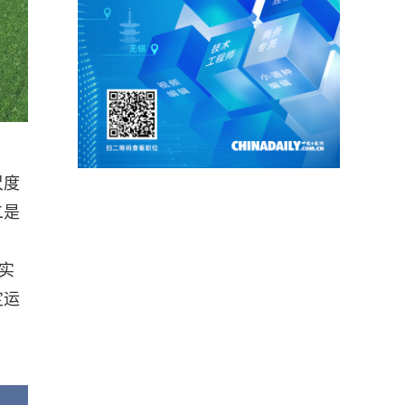
尺度
二是
实
定运