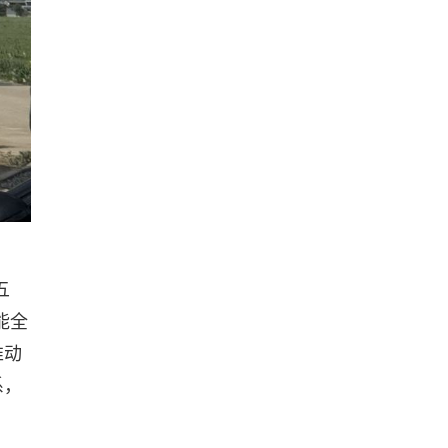
五
能全
推动
系，