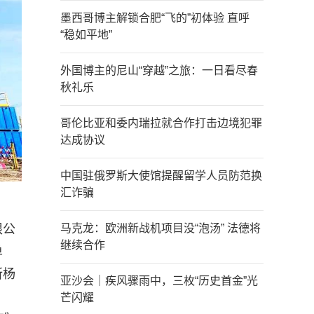
墨西哥博主解锁合肥“飞的”初体验 直呼
“稳如平地”
外国博主的尼山“穿越”之旅：一日看尽春
秋礼乐
哥伦比亚和委内瑞拉就合作打击边境犯罪
达成协议
中国驻俄罗斯大使馆提醒留学人员防范换
汇诈骗
限公
马克龙：欧洲新战机项目没“泡汤” 法德将
继续合作
单
所杨
亚沙会｜疾风骤雨中，三枚“历史首金”光
芒闪耀