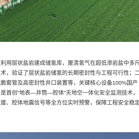
次利用层状盐岩建成储氢库，厘清氢气在超低渗岩盐中多
技术，验证了层状盐岩储氢的长期密封性与工程可行性；
脆套管及高密封性井口装置等，关键核心设备100%国产
是首创"地表—井筒—腔体"天地空一体化安全监测技术，
深度、腔体地震信号等全方位实时预警，保障工程安全稳