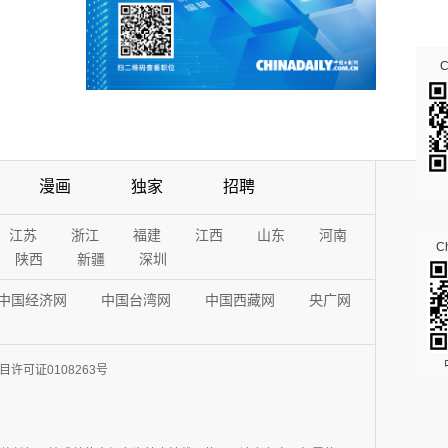
漫画
独家
招聘
江苏
浙江
福建
江西
山东
河南
Ch
陕西
新疆
深圳
中国经济网
中国台湾网
中国西藏网
央广网
许可证0108263号