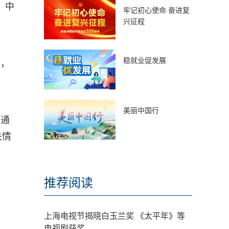
。中
牢记初心使命 奋进复
兴征程
稳就业促发展
息，
美丽中国行
师通
关情
推荐阅读
损
上海电视节揭晓白玉兰奖 《太平年》等
电视剧获奖