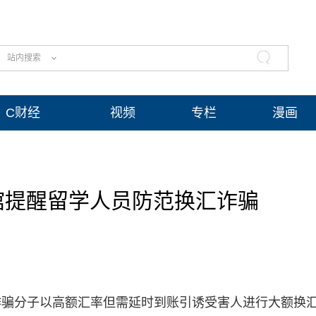
站内搜索
C财经
视频
专栏
漫画
馆提醒留学人员防范换汇诈骗
诈骗分子以高额汇率但需延时到账引诱受害人进行大额换