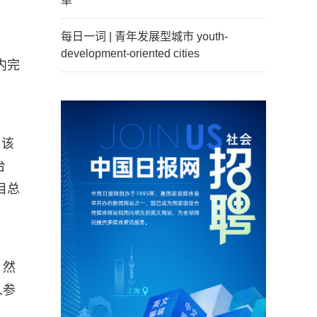
单
每日一词 | 青年发展型城市 youth-
development-oriented cities
内完
。该
台
目总
。然
人参
。