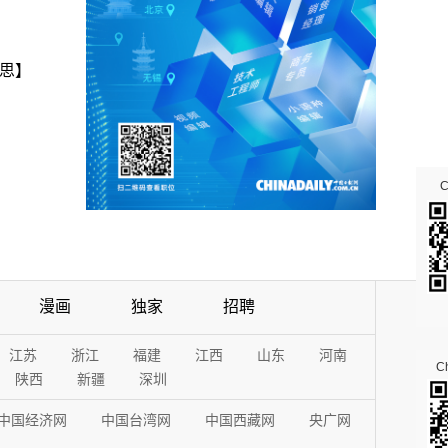
思】
漫画
独家
招聘
江苏
浙江
福建
江西
山东
河南
Ch
陕西
新疆
深圳
中国经济网
中国台湾网
中国西藏网
央广网