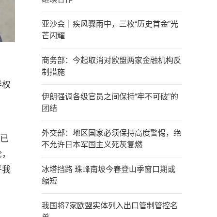
亚沙会｜疾风骤雨中，三枚“历史首金”光
芒闪耀
商务部：今起取消对欧盟两家金融机构反
制措施
导权
伊朗强调各级官员之间保持“牢不可破”的
团结
外交部：地区国家必须保持高度警惕，绝
否已
不允许日本军国主义死灰复燃
论，
乎我
冰塔挡路 珠峰南坡今春登山季窗口期或
缩短
我国将7家欧盟实体列入出口管制管控名