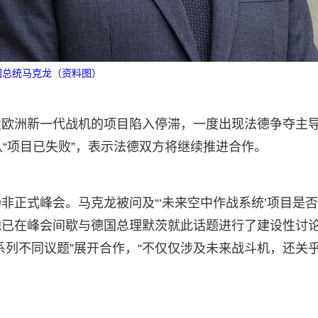
国总统马克龙（资料图）
发欧洲新一代战机的项目陷入停滞，一度出现法德争夺主
“项目已失败”，表示法德双方将继续推进合作。
非正式峰会。马克龙被问及“‘未来空中作战系统’项目是
，他已在峰会间歇与德国总理默茨就此话题进行了建设性讨
系列不同议题”展开合作，“不仅仅涉及未来战斗机，还关