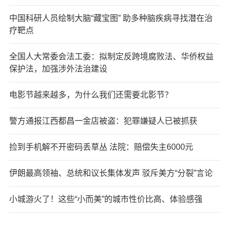
中国科研人员绘制大脑“藏宝图” 助多种脑疾病寻找潜在治
疗靶点
全国人大常委会法工委：拟制定反跨境腐败法、华侨权益
保护法，加强涉外法治建设
电影节越来越多，为什么我们还需要北影节？
警方通报江西都昌一金店被盗：犯罪嫌疑人已被抓获
捡到手机解不开密码丢草丛 法院：赔偿失主6000元
伊朗最高领袖、总统和议长集体发声 驳斥美方“分裂”言论
小城游火了！这些“小而美”的城市性价比高、体验感强