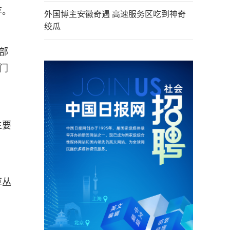
弃。
外国博主安徽奇遇 高速服务区吃到神奇
绞瓜
部
门
主要
草丛