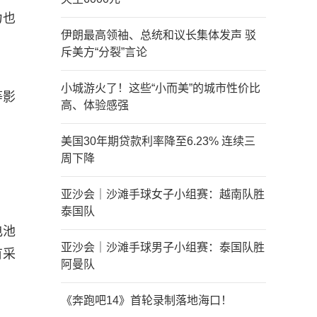
力也
伊朗最高领袖、总统和议长集体发声 驳
斥美方“分裂”言论
小城游火了！这些“小而美”的城市性价比
等影
高、体验感强
美国30年期贷款利率降至6.23% 连续三
周下降
亚沙会｜沙滩手球女子小组赛：越南队胜
泰国队
电池
亚沙会｜沙滩手球男子小组赛：泰国队胜
有采
阿曼队
《奔跑吧14》首轮录制落地海口！