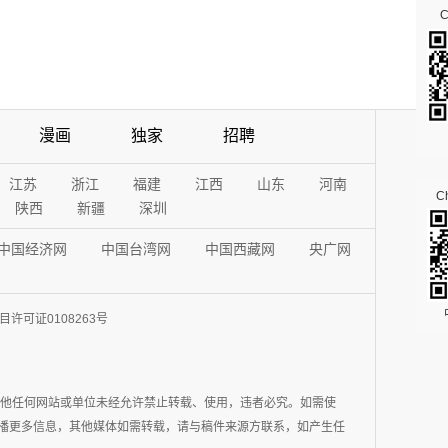
漫画
独家
招聘
江苏
浙江
福建
江西
山东
河南
Ch
陕西
新疆
深圳
中国经济网
中国台湾网
中国西藏网
央广网
许可证0108263号
其他任何网站或单位未经允许禁止转载、使用，违者必究。如需使
在于传播更多信息，其他媒体如需转载，请与稿件来源方联系，如产生任