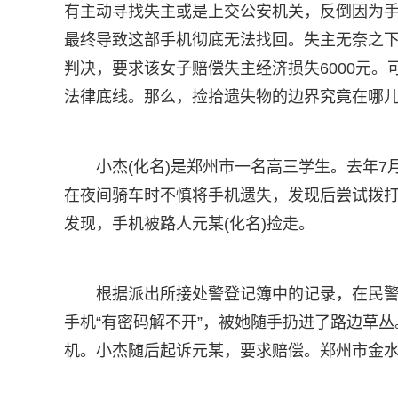
有主动寻找失主或是上交公安机关，反倒因为
最终导致这部手机彻底无法找回。失主无奈之
判决，要求该女子赔偿失主经济损失6000元。
法律底线。那么，捡拾遗失物的边界究竟在哪
小杰(化名)是郑州市一名高三学生。去年7
在夜间骑车时不慎将手机遗失，发现后尝试拨
发现，手机被路人元某(化名)捡走。
根据派出所接处警登记簿中的记录，在民
手机“有密码解不开”，被她随手扔进了路边草
机。小杰随后起诉元某，要求赔偿。郑州市金