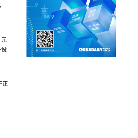
，
，元
子设
。
于正
。
。