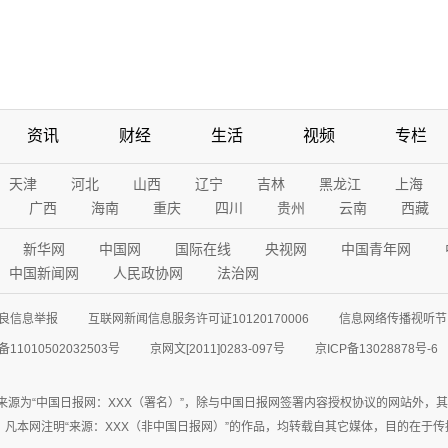
资讯
财经
生活
视频
专栏
天津
河北
山西
辽宁
吉林
黑龙江
上海
广西
海南
重庆
四川
贵州
云南
西藏
新华网
中国网
国际在线
央视网
中国青年网
中国新闻网
人民政协网
法治网
良信息举报
互联网新闻信息服务许可证10120170006
信息网络传播视听节目
11010502032503号
京网文[2011]0283-097号
京ICP备13028878号-6
来源为“中国日报网：XXX（署名）”，除与中国日报网签署内容授权协议的网站外，
77联系；凡本网注明“来源：XXX（非中国日报网）”的作品，均转载自其它媒体，目的