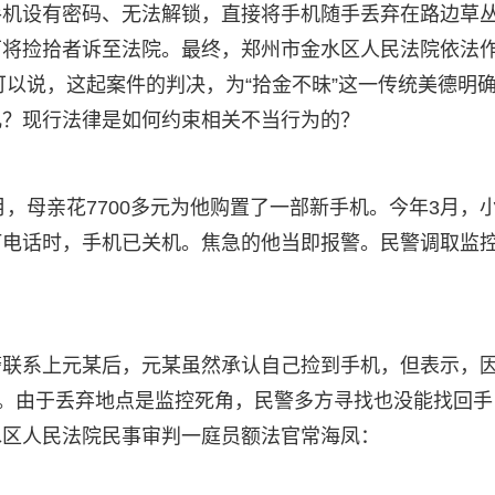
手机设有密码、无法解锁，直接将手机随手丢弃在路边草
下将捡拾者诉至法院。最终，郑州市金水区人民法院依法
可以说，这起案件的判决，为“拾金不昧”这一传统美德明
儿？现行法律是如何约束相关不当行为的？
月，母亲花7700多元为他购置了一部新手机。今年3月，
打电话时，手机已关机。焦急的他当即报警。民警调取监
警联系上元某后，元某虽然承认自己捡到手机，但表示，
丛。由于丢弃地点是监控死角，民警多方寻找也没能找回手
水区人民法院民事审判一庭员额法官常海凤：