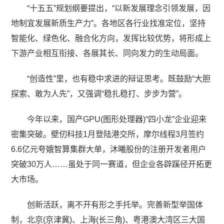
“十五五”规划纲要提出，“以新发展理念引领发展，因
地制宜发展新质生产力”。各地区各行业找准定位，坚持
智能化、绿色化、融合化方向，发挥比较优势，将形成上
下游产业相互衔接、各展其长、同向发力的生动局面。
“创造性”里，也有稳中求进的辩证思考。既鼓励“大胆
探索、敢为人先”，又强调“稳扎稳打、步步为营”。
今年以来，国产GPU(图形处理器)“四小龙”企业迎来
密集突破。壁仞科技1月登陆港交所，摩尔线程3月签约
6.6亿元夸娥智算集群大单，沐曦股份的注册开发者用户
突破30万人……虽处于同一赛道，但企业各辟蹊径开拓更
大市场。
创新活跃，离不开有形之手托举。完善新型举国体
制，北京(京津冀)、上海(长三角)、粤港澳大湾区三大国