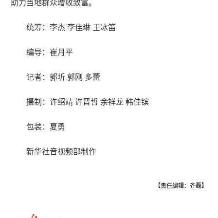
助力当地群众增收致富。
统筹：李杰 李佳琳 王冰笛
编导：崔月平
记者：郭圻 郭刚 多蕾
摄制：许绍靖 许晋哲 余祥龙 韩佳镔
包装：夏勇
新华社音视频部制作
【责任编辑：齐磊】