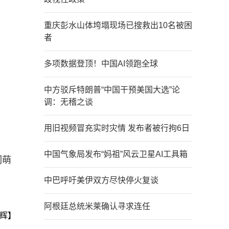
重庆彭水山体垮塌现场已搜救出10名被困
者
多项数据登顶！中国AI领跑全球
中方驳斥特朗普“中国干预美国大选”论
调：无稽之谈
用旧视频冒充实时灾情 发布者被行拘6日
中国气象局发布“妈祖”风云卫星AI工具箱
们萌
中巴呼吁美伊双方尽快停火复谈
阿根廷总统米莱确认寻求连任
辉】