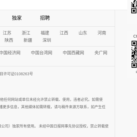
独家
招聘
江苏
浙江
福建
江西
山东
河南
Ch
陕西
新疆
深圳
中国经济网
中国台湾网
中国西藏网
央广网
许可证0108263号
其他任何网站或单位未经允许禁止转载、使用，违者必究。如需使
在于传播更多信息，其他媒体如需转载，请与稿件来源方联系，如产生任
公司）独家所有使用。 未经中国日报网事先协议授权，禁止转载使