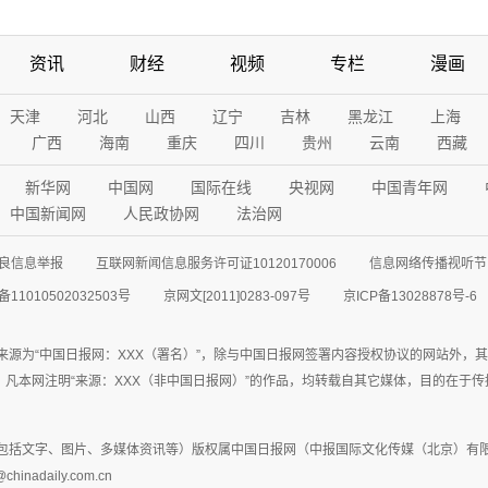
资讯
财经
视频
专栏
漫画
天津
河北
山西
辽宁
吉林
黑龙江
上海
广西
海南
重庆
四川
贵州
云南
西藏
新华网
中国网
国际在线
央视网
中国青年网
中国新闻网
人民政协网
法治网
良信息举报
互联网新闻信息服务许可证10120170006
信息网络传播视听节目
11010502032503号
京网文[2011]0283-097号
京ICP备13028878号-6
来源为“中国日报网：XXX（署名）”，除与中国日报网签署内容授权协议的网站外，
77联系；凡本网注明“来源：XXX（非中国日报网）”的作品，均转载自其它媒体，目的
包括文字、图片、多媒体资讯等）版权属中国日报网（中报国际文化传媒（北京）有限
adaily.com.cn