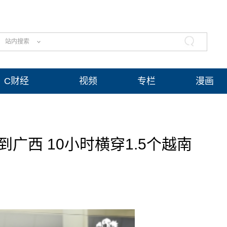
站内搜索
C财经
视频
专栏
漫画
广西 10小时横穿1.5个越南