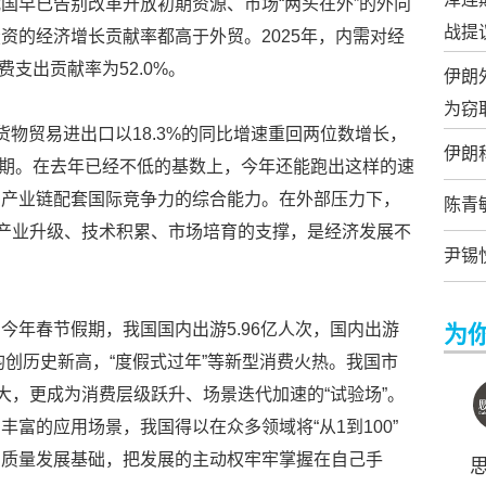
国早已告别改革开放初期资源、市场“两头在外”的外向
战提
资的经济增长贡献率都高于外贸。2025年，内需对经
费支出贡献率为52.0%。
伊朗
为窃
货物贸易进出口以18.3%的同比增速重回两位数增长，
伊朗
场预期。在去年已经不低的基数上，今年还能跑出这样的速
和产业链配套国际竞争力的综合能力。在外部压力下，
陈青
是产业升级、技术积累、市场培育的支撑，是经济发展不
尹锡
今年春节假期，我国国内出游5.96亿人次，国内出游
为
均创历史新高，“度假式过年”等新型消费火热。我国市
大，更成为消费层级跃升、场景迭代加速的“试验场”。
富的应用场景，我国得以在众多领域将“从1到100”
高质量发展基础，把发展的主动权牢牢掌握在自己手