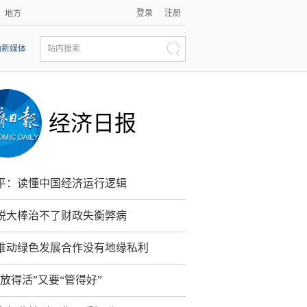
登录
注册
地方
动新媒体
站内搜索
经济日报
平：读懂中国经济运行逻辑
税大棒治不了财政失衡弊病
推动绿色发展合作没有地缘私利
“放得活”又要“管得好”