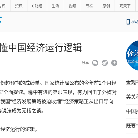
时评
资讯
C财经
生活
视频
专栏
原创
观天下
下
移
懂中国经济运行逻辑
分享
金观
份超预期的成绩单。国家统计局公布的今年前2个月经
车”全面提速。稳中有进的亮眼表现，有力回击了外媒对
美关
我国“经济发展策略被迫收缩”“经济策略正从出口导向
等说法成为无稽之谈。
中国
既要
国经济运行的逻辑。