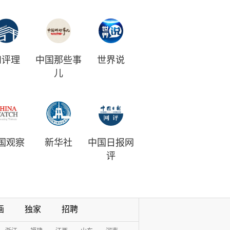
和评理
中国那些事
世界说
儿
国观察
新华社
中国日报网
评
画
独家
招聘