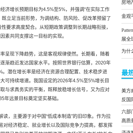
房地
济增长预期目标为4.5%至5%，并强调“在实际工作
金观
，既立足当前形势，为调结构、防风险、促改革预留了
阶段性要求高度契合。从短期政策调整到长期战略衔接，
Pat
重因素共同支撑这一目标的实现。
展全
为什
长率呈现下降趋势，这是客观规律使然。长期看，随着
逐渐趋近发达国家水平。按照世界银行估算，2020年
.5%。潜在增长率是经济在资源合理配置、技术稳步进
最
可持续增速。我国设定的2026年4.5%至5%增长目
进取与求真务实的平衡，既释放稳增长信号，又为应对
美方
035年远景目标奠定坚实基础。
反国
六部
解读，主要源于对中国“低成本制造”的旧印象。作为拉
高质
贸易对经济稳定、就业增长以及国际竞争力提高，都发挥
泽连