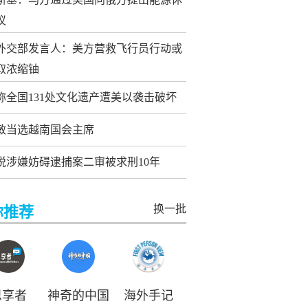
议
外交部发言人：美方营救飞行员行动或
取浓缩铀
称全国131处文化遗产遭美以袭击破坏
敏当选越南国会主席
悦涉嫌妨碍逮捕案二审被求刑10年
换一批
你推荐
思享者
神奇的中国
海外手记