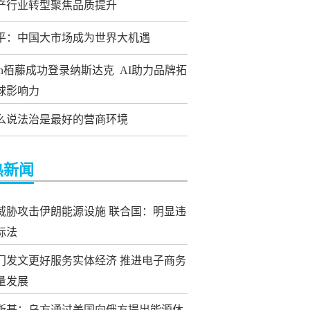
产行业转型聚焦品质提升
平：中国大市场成为世界大机遇
tern栢藤成功登录纳斯达克 AI助力品牌拓
球影响力
么说法治是最好的营商环境
热新闻
威胁攻击伊朗能源设施 联合国：明显违
际法
门发文更好服务实体经济 推进电子商务
量发展
斯基：乌方通过美国向俄方提出能源休