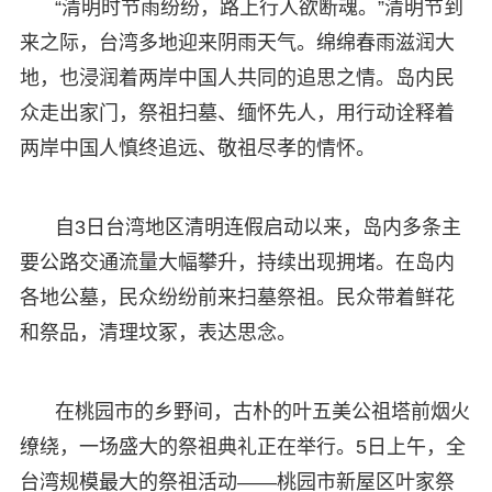
“清明时节雨纷纷，路上行人欲断魂。”清明节到
来之际，台湾多地迎来阴雨天气。绵绵春雨滋润大
地，也浸润着两岸中国人共同的追思之情。岛内民
众走出家门，祭祖扫墓、缅怀先人，用行动诠释着
两岸中国人慎终追远、敬祖尽孝的情怀。
自3日台湾地区清明连假启动以来，岛内多条主
要公路交通流量大幅攀升，持续出现拥堵。在岛内
各地公墓，民众纷纷前来扫墓祭祖。民众带着鲜花
和祭品，清理坟冢，表达思念。
在桃园市的乡野间，古朴的叶五美公祖塔前烟火
缭绕，一场盛大的祭祖典礼正在举行。5日上午，全
台湾规模最大的祭祖活动——桃园市新屋区叶家祭