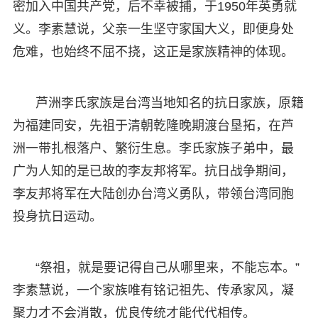
密加入中国共产党，后不幸被捕，于1950年英勇就
义。李素慧说，父亲一生坚守家国大义，即便身处
危难，也始终不屈不挠，这正是家族精神的体现。
芦洲李氏家族是台湾当地知名的抗日家族，原籍
为福建同安，先祖于清朝乾隆晚期渡台垦拓，在芦
洲一带扎根落户、繁衍生息。李氏家族子弟中，最
广为人知的是已故的李友邦将军。抗日战争期间，
李友邦将军在大陆创办台湾义勇队，带领台湾同胞
投身抗日运动。
“祭祖，就是要记得自己从哪里来，不能忘本。”
李素慧说，一个家族唯有铭记祖先、传承家风，凝
聚力才不会消散，优良传统才能代代相传。