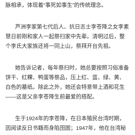
脉相承，体现着“事死如事生”的传统理念。
芦洲李家第七代后人、抗日志士李苍降之女李素
慧日前刚和家人一起祭扫家中先辈。清明过后，整
个李氏大家族还将一同上山，祭拜开台先祖。
她告诉记者，每年祭扫时，她总要按照习俗准备
饼干、红粿、鸭蛋等祭品，压上红、蓝、绿、黄、
白色的墓纸。除此之外，她还会特意带上酒和花生
——这是父亲李苍降生前最爱的搭配。
生于1924年的李苍降，在日本殖民台湾时期，
因阅读反日书籍而身陷囹圄；1947年，他在台湾秘