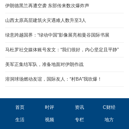
伊朗德黑兰再遭空袭 东部传来数次爆炸声
山西太原高层建筑火灾遇难人数升至3人
绿意跨越国界：“绿动中国”影像展亮相曼谷国际书展
马杜罗社交媒体账号发文：“我们很好，内心坚定且平静”
美军正集结军队，准备地面对伊朗作战
溶洞球场燃动友谊，国际友人：“村BA”我吹爆！
首页
时评
资讯
C财经
生活
视频
专栏
地方