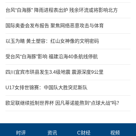
台风“白海豚” 降雨进程表出炉 残余环流或将影响北方
国际奥委会发布报告 聚焦网络恶意攻击与体育
以玉为睛 黄土塑容：红山女神像的文明密码
受台风“白海豚”影响 福建沿海40条航线停航
四川宜宾市珙县发生3.4级地震 震源深度9公里
U17女排世锦赛：中国队大胜突尼斯队
欧足联继续抵制世界杯 因凡蒂诺能熬到“点球大战”吗？
时评
资讯
C财经
视频