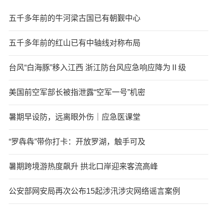
五千多年前的牛河梁古国已有朝觐中心
五千多年前的红山已有中轴线对称布局
台风“白海豚”移入江西 浙江防台风应急响应降为Ⅱ级
美国前空军部长被指泄露“空军一号”机密
暑期早设防，远离眼外伤｜应急医课堂
“罗犇犇”带你打卡：开放罗湖，触手可及
暑期跨境游热度飙升 拱北口岸迎来客流高峰
公安部网安局再次公布15起涉汛涉灾网络谣言案例