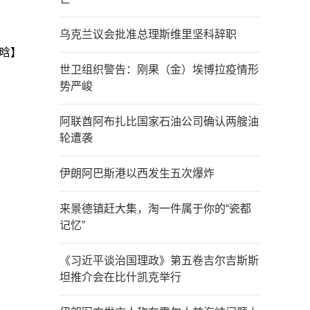
乌克兰议会批准总理斯维里坚科辞职
晗】
世卫组织警告：刚果（金）埃博拉疫情形
势严峻
阿联酋阿布扎比国家石油公司确认两艘油
轮遭袭
伊朗阿巴斯港以西发生五次爆炸
来景德镇赶大集，淘一件属于你的“瓷都
记忆”
《习近平谈治国理政》第五卷吉尔吉斯斯
坦推介会在比什凯克举行