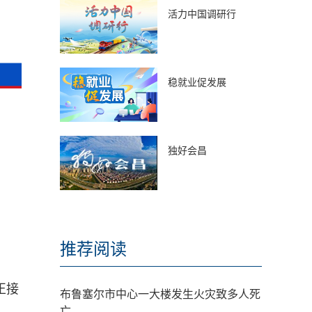
活力中国调研行
稳就业促发展
独好会昌
推荐阅读
正接
布鲁塞尔市中心一大楼发生火灾致多人死
亡