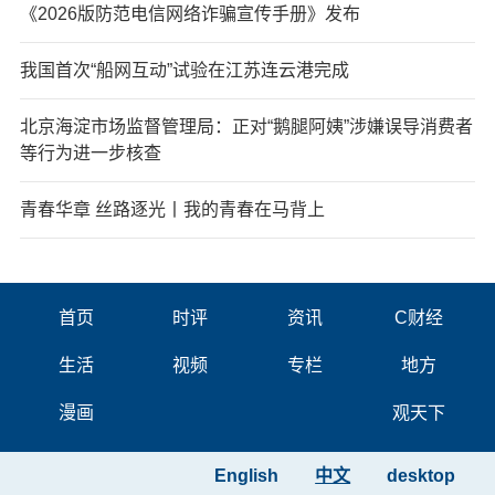
《2026版防范电信网络诈骗宣传手册》发布
我国首次“船网互动”试验在江苏连云港完成
北京海淀市场监督管理局：正对“鹅腿阿姨”涉嫌误导消费者
等行为进一步核查
青春华章 丝路逐光丨我的青春在马背上
首页
时评
资讯
C财经
生活
视频
专栏
地方
漫画
观天下
English
中文
desktop