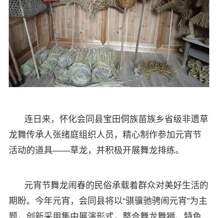
连日来，怀化会同县宝田侗族苗族乡省级非遗草
龙舞传承人张绪庭组织人员，精心制作参加元宵节
活动的道具——草龙，并积极开展舞龙排练。
元宵节舞龙闹春的民俗承载着群众对美好生活的
期盼。今年元宵，会同县将以“骐骥驰骋闹元宵”为主
题，创新采用集中展演形式，整合舞龙舞狮、特色