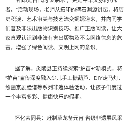
“拓印是古代的‘复制术’，更是中华文脉的守护
者。”活动现场，老师从拓印的碑石渊源讲起，将历
史积淀、艺术审美与技艺流变娓娓道来，并向同学
们普及非法出版物识别技巧、推广正版阅读，让大
家直观认识到非法有害出版物及不良网络信息的危
害，增强了绿色阅读、文明上网的意识。
据了解，炎陵县正持续探索“护苗+”新模式，将
“护苗”宣传深度融入少儿手工糖葫芦、DIY走马灯、
绘画京剧脸谱等系列非遗体验活动，让孩子们度过
一个丰富多彩、健康快乐的假期。
怀化会同县：赶制草龙备元宵 省级非遗展风采