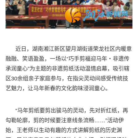
近日，湖南湘江新区望月湖街道荣龙社区内暖意
融融、笑语盈盈，一场以“巧手剪福迎马年・非遗传
承润童心”为主题的非遗剪纸活动温情启幕，吸引辖
区30余组亲子家庭参与，在指尖灵动间感受传统技
艺魅力，让马年新春的文化韵味浸润童心。
“马年剪纸要剪出骏马的灵动，先对折红纸，再
勾勒轮廓，剪的时候要注意线条流畅……”活动伊
始，王老师以生动有趣的方式讲解剪纸的历史渊