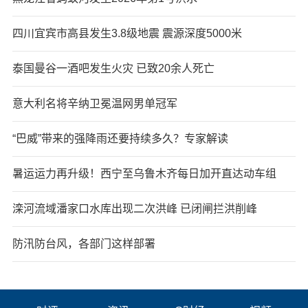
四川宜宾市高县发生3.8级地震 震源深度5000米
泰国曼谷一酒吧发生火灾 已致20余人死亡
意大利名将辛纳卫冕温网男单冠军
“巴威”带来的强降雨还要持续多久？专家解读
暑运运力再升级！西宁至乌鲁木齐每日加开直达动车组
滦河流域潘家口水库出现二次洪峰 已闭闸拦洪削峰
防汛防台风，各部门这样部署