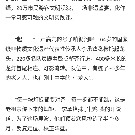
绎，20万市民游客文明观演，一场非遗盛宴，化作
一堂可感可触的文明实践课。
“起——”一声高亢的号子响彻河畔，64岁的国家
级非物质文化遗产代表性传承人李承锋稳稳托起龙
头，220多名队员踩着鼓点整齐行进，400多米长的
龙灯首尾相连、灯影流转。队伍中，有练了30多年
的老艺人，也有刚上中学的“小龙人”。
“每一块灯板都要对齐，每一步都不能乱，这是
老祖宗传下来的规矩。”李承锋抹了把额头的汗说
道。为了这场展演，他们顶着寒风排练了半个多
月，反复走位、校正阵型。