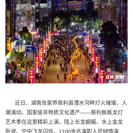
近日，湖南张家界慈利县澧水河畔灯火璀璨、人
潮涌动。国家级非物质文化遗产——慈利板板龙灯
艺术季在这里精彩上演。陆上长龙蜿蜒、水上金龙
卧波、空中飞龙闪烁，1100余名演职人员倾情演