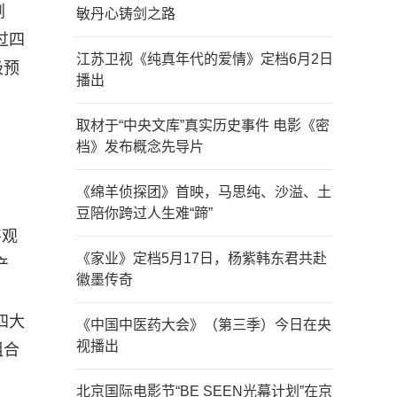
剧
敏丹心铸剑之路
过四
江苏卫视《纯真年代的爱情》定档6月2日
极预
播出
。
取材于“中央文库”真实历史事件 电影《密
档》发布概念先导片
《绵羊侦探团》首映，马思纯、沙溢、土
豆陪你跨过人生难“蹄”
将观
《家业》定档5月17日，杨紫韩东君共赴
产
徽墨传奇
四大
《中国中医药大会》（第三季）今日在央
视播出
组合
北京国际电影节“BE SEEN光幕计划”在京