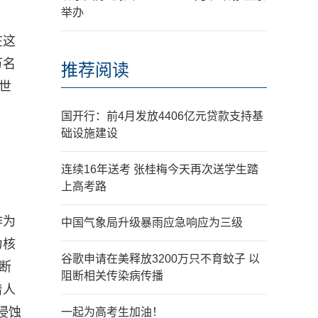
举办
在这
万名
推荐阅读
世
国开行：前4月发放4406亿元贷款支持基
础设施建设
连续16年送考 张桂梅今天再次送学生踏
上高考路
作为
中国气象局升级暴雨应急响应为三级
力核
谷歌申请在美释放3200万只不育蚊子 以
断
阻断相关传染病传播
着人
侵蚀
一起为高考生加油！