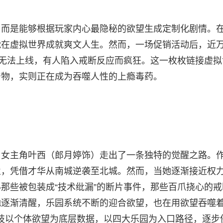
，而是能够根据玩家内心最隐秘的欲望生成定制化剧情。
能在虚拟世界成就爽文人生。然而，一场促销活动后，近
中无法上线，有人陷入戒断反应而疯狂。这一枚枚链接虚拟
产物，实则正在成为吞噬人性的上瘾毒药。
》女主角叶西（郎月婷饰）走出了一条独特的觉醒之路。
业，凭借才华从南城逆袭至北城。然而，当她逐渐接近权
那些被包装成“技术纰漏”的断片事件，那些百爪挠心的戒
她逐渐清醒，乐园系统不断的迎合欲望，也在用欲望吞噬
科技以个体欲望为底层数据，以四大乐园为入口路径，逐步