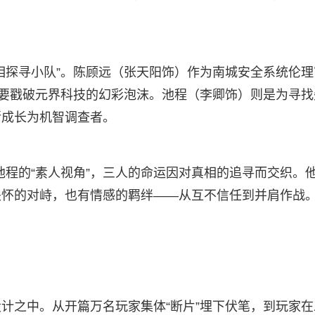
相探寻小队”。陈顾远（张天阳饰）作为南城安全系统伦理
誓要戳破元界科技的幻彩泡沫。池程（李卿饰）则是为寻找
渐成长为机智调查者。
、池程的“素人视角”，三人的命运因对真相的追寻而交织。
关怀的对峙，也有情感的羁绊——从互不信任到并肩作战
计之中。从开篇万名玩家集体“断片”埋下伏笔，到玩家在