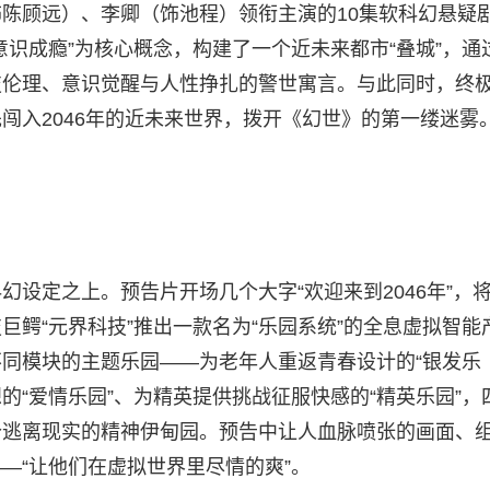
陈顾远）、李卿（饰池程）领衔主演的10集软科幻悬疑
识成瘾”为核心概念，构建了一个近未来都市“叠城”，通
技伦理、意识觉醒与人性挣扎的警世寓言。与此同时，终
闯入2046年的近未来世界，拨开《幻世》的第一缕迷雾
设定之上。预告片开场几个大字“欢迎来到2046年”，
鳄“元界科技”推出一款名为“乐园系统”的全息虚拟智能
同模块的主题乐园——为老年人重返青春设计的“银发乐
想的“爱情乐园”、为精英提供挑战征服快感的“精英乐园”，
个逃离现实的精神伊甸园。预告中让人血脉喷张的画面、
—“让他们在虚拟世界里尽情的爽”。