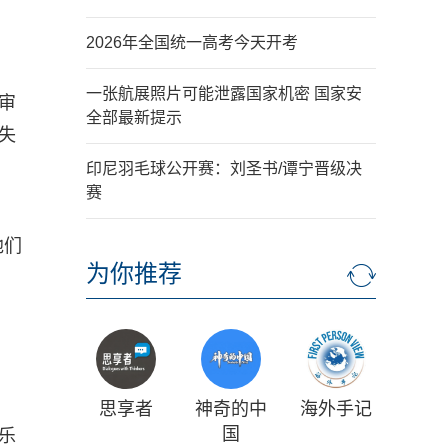
2026年全国统一高考今天开考
一张航展照片可能泄露国家机密 国家安
审
全部最新提示
失
印尼羽毛球公开赛：刘圣书/谭宁晋级决
赛
他们
为你推荐
。
思享者
神奇的中
海外手记
国
乐