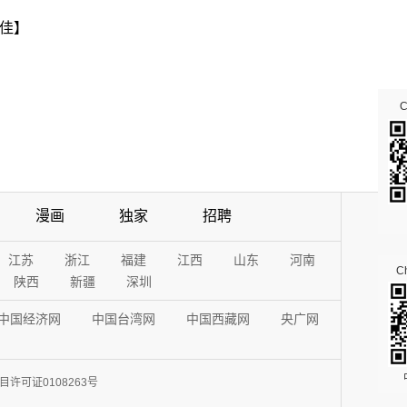
佳】
漫画
独家
招聘
江苏
浙江
福建
江西
山东
河南
Ch
陕西
新疆
深圳
中国经济网
中国台湾网
中国西藏网
央广网
许可证0108263号