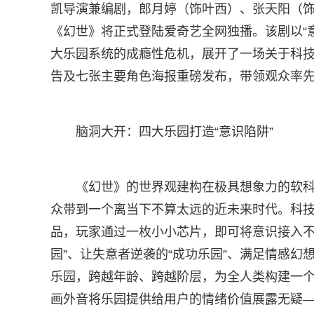
凯导演兼编剧，郎月婷（饰叶西）、张天阳（饰
《幻世》将正式登陆爱奇艺全网独播。该剧以“意
大乐园系统的成瘾性危机，展开了一场关于科
告及七张主要角色海报重磅发布，带领观众率先
脑洞大开：四大乐园打造“意识陷阱”
《幻世》的世界观建构在极具想象力的软科幻
众带到一个离当下不算太远的近未来时代。科技巨
品，玩家通过一枚小小芯片，即可将意识接入不
园”、让失意者逆袭的“成功乐园”、满足情感幻
乐园，跨越年龄、跨越阶层，为全人类构建一
画外音将乐园提供给用户的情绪价值展露无疑—