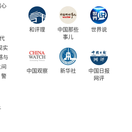
精心
和评理
中国那些
世界说
事儿
代
现实
感与
之间
中国观察
新华社
中国日报
、警
网评
子
。