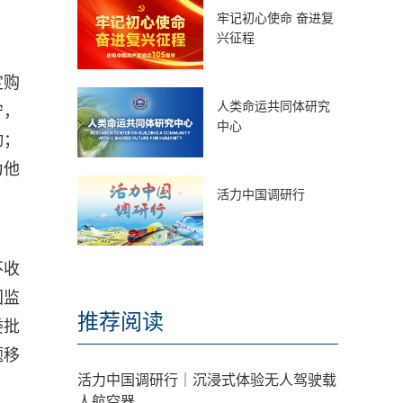
牢记初心使命 奋进复
兴征程
定购
人类命运共同体研究
守，
中心
动；
为他
活力中国调研行
不收
国监
推荐阅读
委批
题移
活力中国调研行｜沉浸式体验无人驾驶载
人航空器