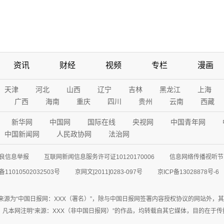
资讯
财经
视频
专栏
漫画
天津
河北
山西
辽宁
吉林
黑龙江
上海
广西
海南
重庆
四川
贵州
云南
西藏
新华网
中国网
国际在线
央视网
中国青年网
中国新闻网
人民政协网
法治网
良信息举报
互联网新闻信息服务许可证10120170006
信息网络传播视听节目
11010502032503号
京网文[2011]0283-097号
京ICP备13028878号-6
来源为“中国日报网：XXX（署名）”，除与中国日报网签署内容授权协议的网站外，
77联系；凡本网注明“来源：XXX（非中国日报网）”的作品，均转载自其它媒体，目的