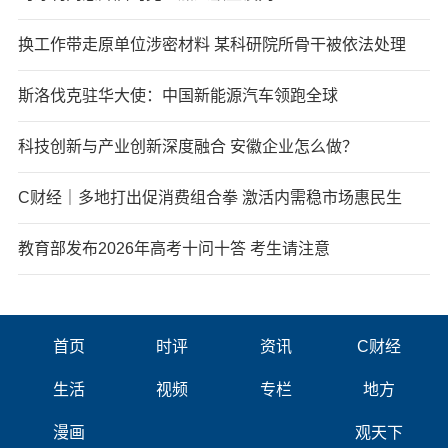
换工作带走原单位涉密材料 某科研院所骨干被依法处理
斯洛伐克驻华大使：中国新能源汽车领跑全球
科技创新与产业创新深度融合 安徽企业怎么做？
C财经｜多地打出促消费组合拳 激活内需稳市场惠民生
教育部发布2026年高考十问十答 考生请注意
首页
时评
资讯
C财经
生活
视频
专栏
地方
漫画
观天下