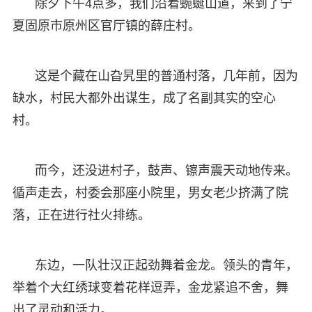
除夕下午4点多，我们沿着蜿蜒山道，来到了宁
夏固原市原州区官厅镇的薛庄村。
这是个藏在山旮旯里的普通村落，几年前，因为
缺水，村民大都外出谋生，成了名副其实的空心
村。
而今，还没进村子，鼓声、镲声震天动地传来。
循声走去，村委会那座小院里，男女老少挤满了院
落，正在进行社火排练。
东边，一队壮汉正起劲舞着金龙。领头的青年，
举着个大红绣球变着花样逗弄，金龙紧追不舍，舞
出了灵动和活力。