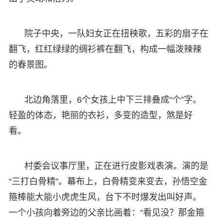
院子中央，一队妇女正在扭秧歌，五彩的扇子在
翻飞，红红绿绿的绸衫裤在翻飞，构成一幅泼辣辣
的春景图。
北边角落里，6个女孩上中下三排叠成“个”字。
轻盈的体态，艳丽的衣衫，多变的造型，煞是好
看。
村委会议事厅里，正在进行皮影戏表演。演的是
“三打白骨精”。幕布上，白骨精变来变去，孙悟空金
箍棒能大能小虎虎生风，台下不时爆发出叫好声。
一个小孩向着旁边的父亲比画着：“看见没？那金箍