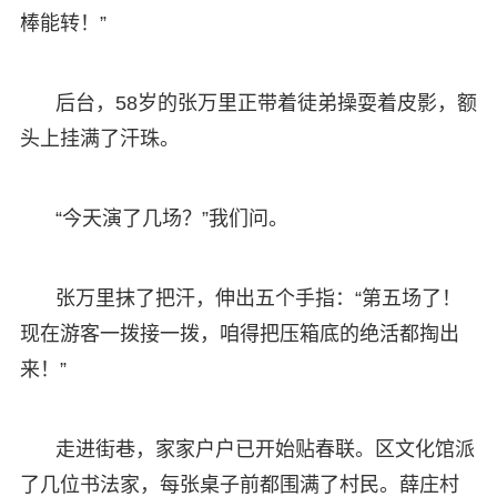
棒能转！”
后台，58岁的张万里正带着徒弟操耍着皮影，额
头上挂满了汗珠。
“今天演了几场？”我们问。
张万里抹了把汗，伸出五个手指：“第五场了！
现在游客一拨接一拨，咱得把压箱底的绝活都掏出
来！”
走进街巷，家家户户已开始贴春联。区文化馆派
了几位书法家，每张桌子前都围满了村民。薛庄村