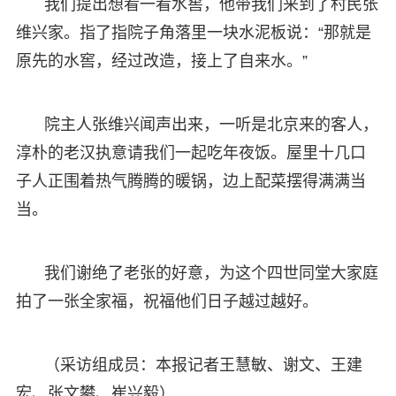
我们提出想看一看水窖，他带我们来到了村民张
维兴家。指了指院子角落里一块水泥板说：“那就是
原先的水窖，经过改造，接上了自来水。”
院主人张维兴闻声出来，一听是北京来的客人，
淳朴的老汉执意请我们一起吃年夜饭。屋里十几口
子人正围着热气腾腾的暖锅，边上配菜摆得满满当
当。
我们谢绝了老张的好意，为这个四世同堂大家庭
拍了一张全家福，祝福他们日子越过越好。
（采访组成员：本报记者王慧敏、谢文、王建
宏、张文攀、崔兴毅）