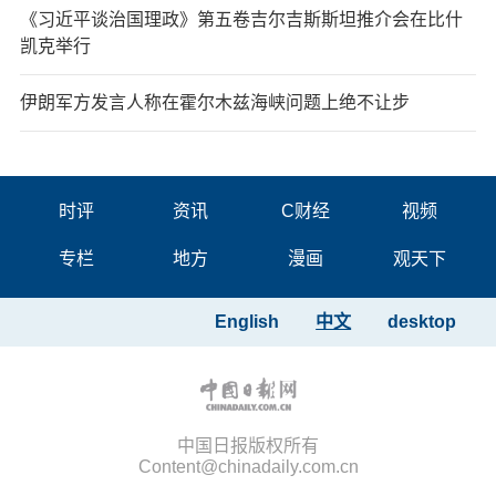
《习近平谈治国理政》第五卷吉尔吉斯斯坦推介会在比什
凯克举行
伊朗军方发言人称在霍尔木兹海峡问题上绝不让步
时评
资讯
C财经
视频
专栏
地方
漫画
观天下
English
中文
desktop
中国日报版权所有
Content@chinadaily.com.cn