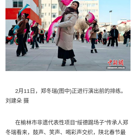
2月11日，郑冬瑞(图中)正进行演出前的排练。
刘建朵 摄
在榆林市非遗代表性项目“绥德踢场子”传承人郑
冬瑞看来，鼓声、笑声、喝彩声交织，陕北春节最