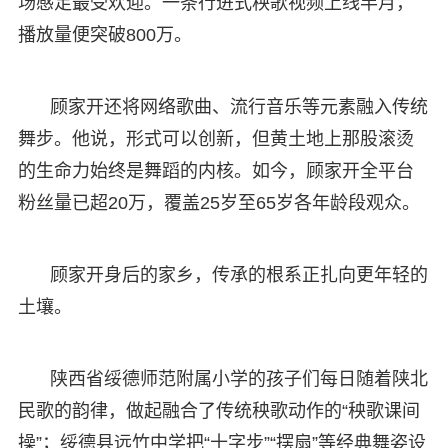
场感足最受欢迎。一条行进式秧歌视频上线半月，
播放量便突破800万。
顾家开还将网络歌曲、流行音乐等元素融入传统
舞步。他说，形式可以创新，但黄土地上那股滚烫
的生命力始终是舞蹈的内核。如今，顾家开全平台
粉丝量已超20万，覆盖25岁至65岁各年龄段观众。
顾家开身后的家乡，传承的根系正扎向更年轻的
土壤。
陕西省绥德师范附属小学的孩子们每日随着陕北
民歌的韵律，做起融合了传统秧歌动作的“秧歌课间
操”；绥德县远竹中学把“十字步”“摆扇”等经典舞姿设