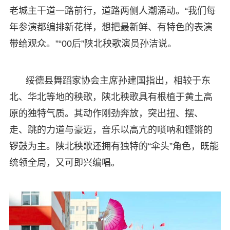
老城主干道一路前行，道路两侧人潮涌动。“我们每
年参演都编排新花样，想把最新鲜、有特色的表演
带给观众。”“00后”陕北秧歌演员孙洁说。
绥德县舞蹈家协会主席孙建国指出，相较于东
北、华北等地的秧歌，陕北秧歌具有根植于黄土高
原的独特气质。其动作刚劲奔放，突出扭、摆、
走、跳的力道与豪迈，音乐以高亢的唢呐和铿锵的
锣鼓为主。陕北秧歌还拥有独特的“伞头”角色，既能
统领全局，又可即兴编唱。