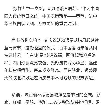
“爆竹声中一岁除，春风送暖入屠苏。”作为中国
四大传统节日之首，中国农历新年——春节，是中
华民族阖家团圆、万象更新的重要时刻。
春节俗称“过年”，其庆祝活动通常从腊月起延续
至元宵节。这份隆重的仪式，由中国各地年俗共同
拉开帷幕：广东“利是”传递祝福，醒狮起舞迎福纳
祥；四川灯会点亮夜色，光影流转异彩纷呈；福建
年糕软糯香甜，寄寓岁岁登高。而在陕北，锣鼓震
天的陕北秧歌是这场庆典中不可或缺的炽热表达。
清晨，陕西榆林绥德县城洋溢着节日的喜庆。彩
扇、红绸、旱船、毛驴......各支秧歌队装扮鲜明，沿