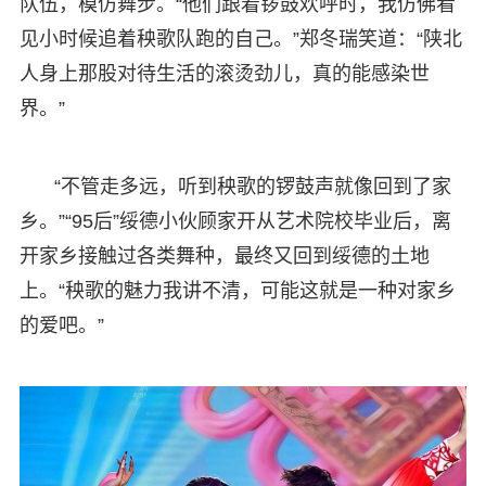
队伍，模仿舞步。“他们跟着锣鼓欢呼时，我仿佛看
见小时候追着秧歌队跑的自己。”郑冬瑞笑道：“陕北
人身上那股对待生活的滚烫劲儿，真的能感染世
界。”
“不管走多远，听到秧歌的锣鼓声就像回到了家
乡。”“95后”绥德小伙顾家开从艺术院校毕业后，离
开家乡接触过各类舞种，最终又回到绥德的土地
上。“秧歌的魅力我讲不清，可能这就是一种对家乡
的爱吧。”