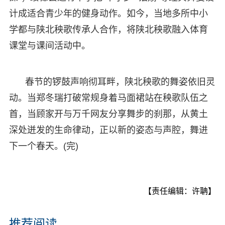
计成适合青少年的健身动作。如今，当地多所中小
学都与陕北秧歌传承人合作，将陕北秧歌融入体育
课堂与课间活动中。
春节的锣鼓声响彻耳畔，陕北秧歌的舞姿依旧灵
动。当郑冬瑞打破常规身着马面裙站在秧歌队伍之
首，当顾家开与万千网友分享舞步的刹那，从黄土
深处迸发的生命律动，正以新的姿态与声腔，舞进
下一个春天。(完)
【责任编辑：许聃】
推荐阅读