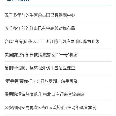
五千多年前的牛河梁古国已有朝觐中心
五千多年前的红山已有中轴线对称布局
台风“白海豚”移入江西 浙江防台风应急响应降为Ⅱ级
美国前空军部长被指泄露“空军一号”机密
暑期早设防，远离眼外伤｜应急医课堂
“罗犇犇”带你打卡：开放罗湖，触手可及
暑期跨境游热度飙升 拱北口岸迎来客流高峰
公安部网安局再次公布15起涉汛涉灾网络谣言案例