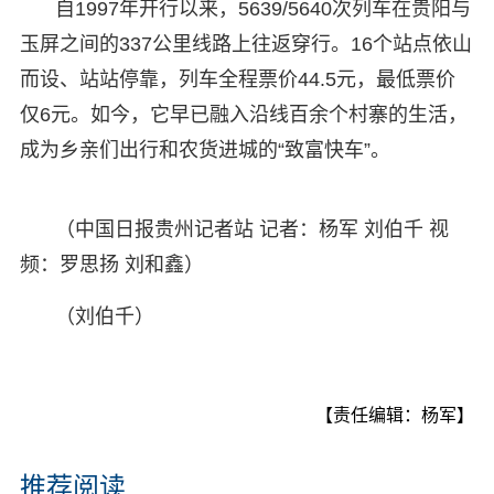
自1997年开行以来，5639/5640次列车在贵阳与
玉屏之间的337公里线路上往返穿行。16个站点依山
而设、站站停靠，列车全程票价44.5元，最低票价
仅6元。如今，它早已融入沿线百余个村寨的生活，
成为乡亲们出行和农货进城的“致富快车”。
（中国日报贵州记者站 记者：杨军 刘伯千 视
频：罗思扬 刘和鑫）
（刘伯千）
【责任编辑：杨军】
推荐阅读