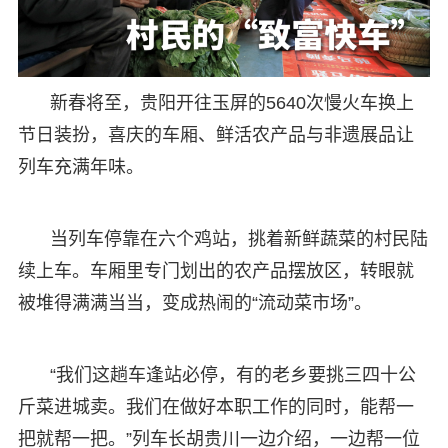
新春将至，贵阳开往玉屏的5640次慢火车换上
节日装扮，喜庆的车厢、鲜活农产品与非遗展品让
列车充满年味。
当列车停靠在六个鸡站，挑着新鲜蔬菜的村民陆
续上车。车厢里专门划出的农产品摆放区，转眼就
被堆得满满当当，变成热闹的“流动菜市场”。
“我们这趟车逢站必停，有的老乡要挑三四十公
斤菜进城卖。我们在做好本职工作的同时，能帮一
把就帮一把。”列车长胡贵川一边介绍，一边帮一位