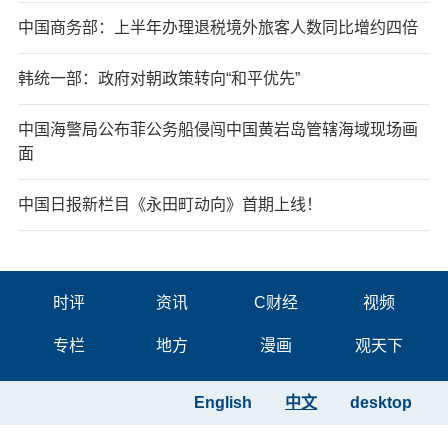
中国商务部：上半年办理退税境外旅客人数同比增约四倍
韩统一部：政府对朝政策转向“和平优先”
中国海警局公布菲公务船侵闯中国黄岩岛管辖海域现场画
面
中国日报新栏目《永田町动向》首期上线！
时评
资讯
C财经
视频
专栏
地方
漫画
观天下
English
中文
desktop