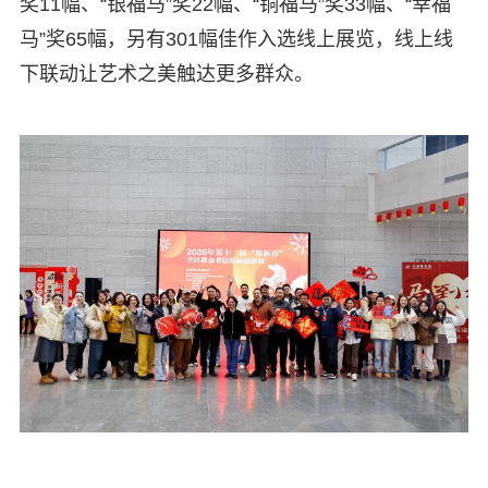
奖11幅、“银福马”奖22幅、“铜福马”奖33幅、“幸福
马”奖65幅，另有301幅佳作入选线上展览，线上线
下联动让艺术之美触达更多群众。