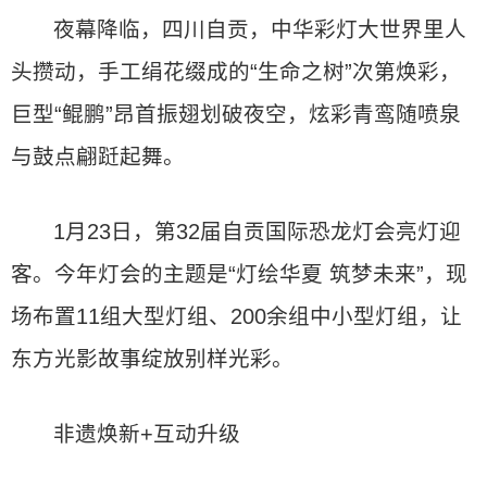
夜幕降临，四川自贡，中华彩灯大世界里人
头攒动，手工绢花缀成的“生命之树”次第焕彩，
巨型“鲲鹏”昂首振翅划破夜空，炫彩青鸾随喷泉
与鼓点翩跹起舞。
1月23日，第32届自贡国际恐龙灯会亮灯迎
客。今年灯会的主题是“灯绘华夏 筑梦未来”，现
场布置11组大型灯组、200余组中小型灯组，让
东方光影故事绽放别样光彩。
非遗焕新+互动升级