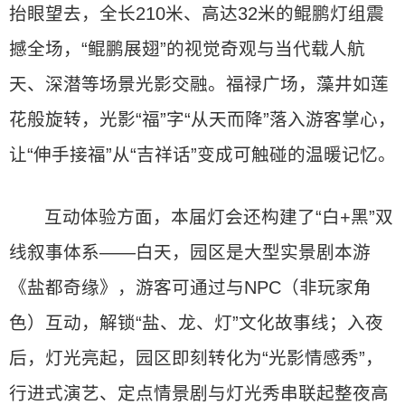
抬眼望去，全长210米、高达32米的鲲鹏灯组震
撼全场，“鲲鹏展翅”的视觉奇观与当代载人航
天、深潜等场景光影交融。福禄广场，藻井如莲
花般旋转，光影“福”字“从天而降”落入游客掌心，
让“伸手接福”从“吉祥话”变成可触碰的温暖记忆。
互动体验方面，本届灯会还构建了“白+黑”双
线叙事体系——白天，园区是大型实景剧本游
《盐都奇缘》，游客可通过与NPC（非玩家角
色）互动，解锁“盐、龙、灯”文化故事线；入夜
后，灯光亮起，园区即刻转化为“光影情感秀”，
行进式演艺、定点情景剧与灯光秀串联起整夜高