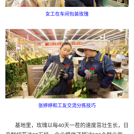
女工在车间包装玫瑰
张婷婷和工友交流分拣技巧
基地里，玫瑰以每40天一茬的速度茁壮生长，日