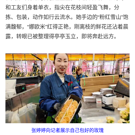
和工友们身着单衣，指尖在花枝间轻盈飞舞，分
拣、包装，动作如行云流水。她手边的“粉红雪山”饱
满馥郁，“娜欧米”红得正艳，刚离枝的鲜花还沾着晨
露，转眼已被整理得亭亭玉立，即将奔赴远方。
张婷婷向记者展示自己包好的玫瑰