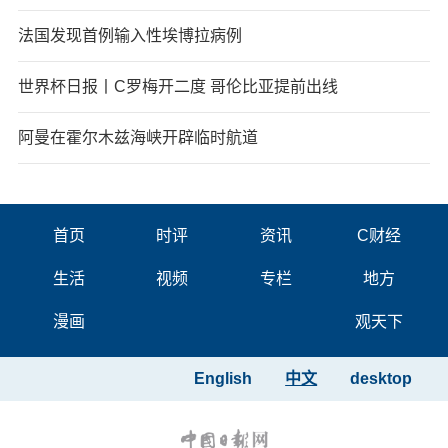
法国发现首例输入性埃博拉病例
世界杯日报丨C罗梅开二度 哥伦比亚提前出线
阿曼在霍尔木兹海峡开辟临时航道
首页
时评
资讯
C财经
生活
视频
专栏
地方
漫画
观天下
English
中文
desktop