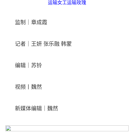
运输女工运输玫瑰
监制｜章成霞
记者｜王妍 张乐融 韩蒙
编辑｜苏铃
视频丨魏然
新媒体编辑｜魏然